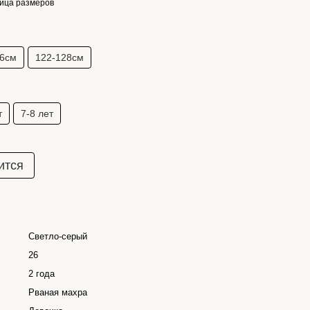
ица размеров
16см
122-128см
т
7-8 лет
ится
Светло-серый
26
2 года
Рваная махра