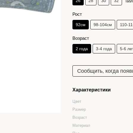
26
28
30
32
Табл
Рост
92см
98-104см
110-1
Возраст
2 года
3-4 года
5-6 ле
Сообщить, когда появ
Характеристики
Цвет
Размер
Возраст
Материал