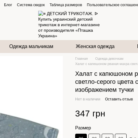
Блог
Система скидок
Таблица размеров
Пользовательское соглашен
Одежда мальчикам
Женская одежда
Главная
Одежда девочкам
Халат с капюшоном рваная махра светл
Халат с капюшоном р
светло-серого цвета 
изображением тучки
Нет в наличии
Оставить отзыв
347 грн
Размер