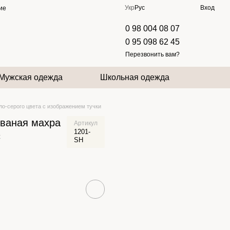
Укр
Рус
Вход
ие
0 98 004 08 07
0 95 098 62 45
Перезвонить вам?
Мужская одежда
Школьная одежда
о-серого цвета с изображением тучки
ваная махра
Артикул
1201-
с
SH