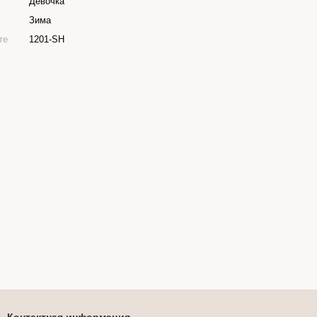
Девочка
Зима
те
1201-SH