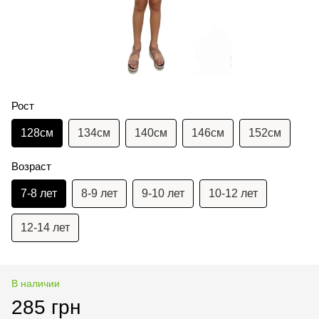
Рост
128см
134см
140см
146см
152см
Возраст
7-8 лет
8-9 лет
9-10 лет
10-12 лет
12-14 лет
В наличии
285 грн