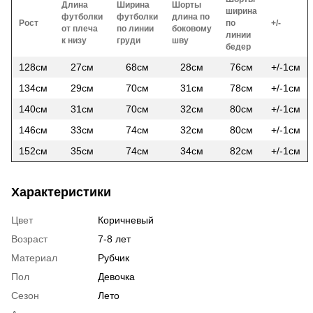
Длина
Ширина
Шорты
ширина
футболки
футболки
длина по
Рост
по
+/-
от плеча
по линии
боковому
линии
к низу
груди
шву
бедер
128см
27см
68см
28см
76см
+/-1см
134см
29см
70см
31см
78см
+/-1см
140см
31см
70см
32см
80см
+/-1см
146см
33см
74см
32см
80см
+/-1см
152см
35см
74см
34см
82см
+/-1см
Характеристики
Цвет
Коричневый
Возраст
7-8 лет
Материал
Рубчик
Пол
Девочка
Сезон
Лето