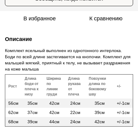
В избранное
К сравнению
Описание
Комплект ясельный выполнен из однотонного интерлока.
Боди по всей длине застегивается на кнопочки. Комплект для
малышей мягкий, приятный к телу, не вызывает раздражения
на коже малыша
Длина
Ширина
Длина
Повзунки
боди от
по
рукава
длина по
Рост
+/-
плеча к
линии
от
боковому
низу
груди
плеча
шву
56см
35см
42см
24см
35см
+/-1см
62см
37см
42см
22см
39см
+/-1см
68см
39см
44см
24см
42см
+/-1см