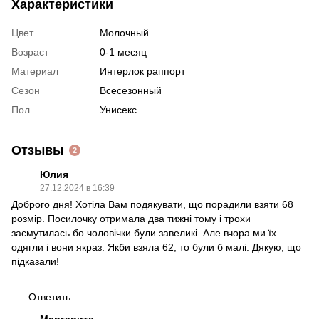
Характеристики
Цвет
Молочный
Возраст
0-1 месяц
Материал
Интерлок раппорт
Сезон
Всесезонный
Пол
Унисекс
Отзывы
2
Юлия
27.12.2024 в 16:39
Доброго дня! Хотіла Вам подякувати, що порадили взяти 68
розмір. Посилочку отримала два тижні тому і трохи
засмутилась бо чоловічки були завеликі. Але вчора ми їх
одягли і вони якраз. Якби взяла 62, то були б малі. Дякую, що
підказали!
Ответить
Маргарита