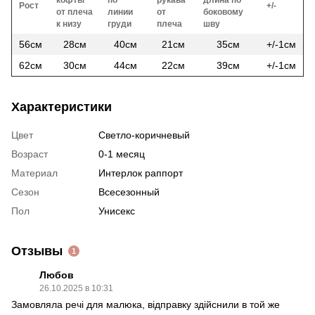
Рост
+/-
от плеча
линии
от
боковому
к низу
груди
плеча
шву
56см
28см
40см
21см
35см
+/-1см
62см
30см
44см
22см
39см
+/-1см
Характеристики
Цвет
Светло-коричневый
Возраст
0-1 месяц
Материал
Интерлок раппорт
Сезон
Всесезонный
Пол
Унисекс
Отзывы
1
Любов
26.10.2025 в 10:31
Замовляла речі для малюка, відправку здійснили в той же