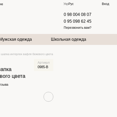
Укр
Рус
Вход
ие
0 98 004 08 07
0 95 098 62 45
Перезвонить вам?
Мужская одежда
Школьная одежда
 шапка интерлок вафля бежевого цвета
Артикул
0985-B
шапка
вого цвета
отзыва