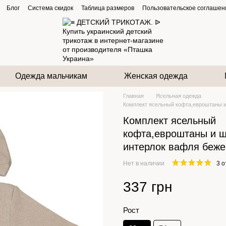
Блог
Система скидок
Таблица размеров
Пользовательское соглашен
Одежда мальчикам
Женская одежда
Главная
Ясельная одежда
Комплект ясельный кофта,евроштаны и
Комплект ясельный
кофта,евроштаны и 
интерлок вафля беже
Нет в наличии
3 
337 грн
Рост