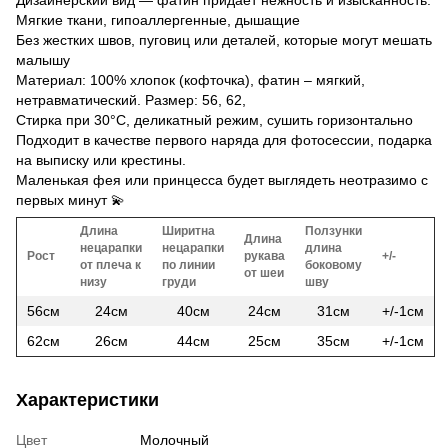
Мягкие ткани, гипоаллергенные, дышащие
Без жестких швов, пуговиц или деталей, которые могут мешать
малышу
Материал: 100% хлопок (кофточка), фатин – мягкий,
нетравматический. Размер: 56, 62,
Стирка при 30°С, деликатный режим, сушить горизонтально
Подходит в качестве первого наряда для фотосессии, подарка
на выписку или крестины.
Маленькая фея или принцесса будет выглядеть неотразимо с
первых минут 💫
Длина
Ширитна
Ползунки
Длина
нецарапки
нецарапки
длина
Рост
рукава
+/-
от плеча к
по линии
боковому
от шеи
низу
груди
шву
56см
24см
40см
24см
31см
+/-1см
62см
26см
44см
25см
35см
+/-1см
Характеристики
Цвет
Молочный