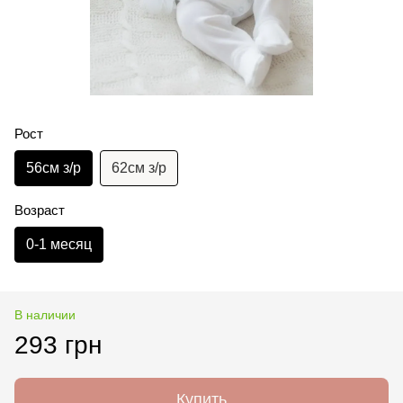
Рост
56см з/р
62см з/р
Возраст
0-1 месяц
В наличии
293 грн
Купить