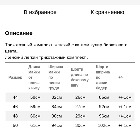
В избранное
К сравнению
Описание
Трикотажный комплект женский с кантом кулир бирюзового
цвета.
Женский легкий трикотажный комплект .
Длина
Ширина
Шорти
Шорти
майки
майки
ширина
длина по
Размер
от
по
по
+/-
боковому
плеча
линии
линии
шву
к низу
груди
бедер
44
58см
82см
26см
86см
+/-1см
46
59см
84см
27см
92см
+/-1см
48
60см
90см
29см
96см
+/-1см
50
61см
94см
30см
102см
+/-1см