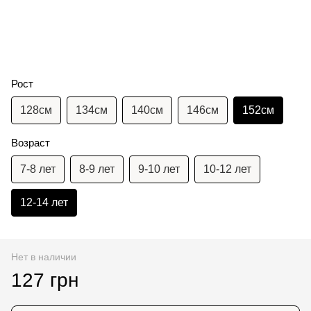
Рост
128см
134см
140см
146см
152см
Возраст
7-8 лет
8-9 лет
9-10 лет
10-12 лет
12-14 лет
Нет в наличии
127 грн