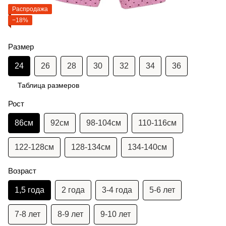
Распродажа
−18%
Размер
24
26
28
30
32
34
36
Таблица размеров
Рост
86см
92см
98-104см
110-116см
122-128см
128-134см
134-140см
Возраст
1,5 года
2 года
3-4 года
5-6 лет
7-8 лет
8-9 лет
9-10 лет