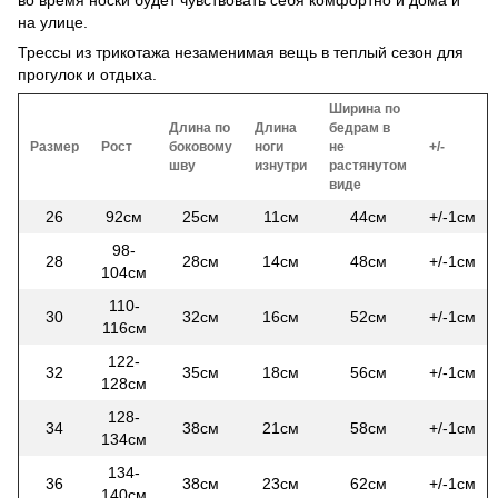
на улице.
Трессы из трикотажа незаменимая вещь в теплый сезон для
прогулок и отдыха.
Ширина по
Длина по
Длина
бедрам в
Размер
Рост
боковому
ноги
не
+/-
шву
изнутри
растянутом
виде
26
92см
25см
11см
44см
+/-1см
98-
28
28см
14см
48см
+/-1см
104см
110-
30
32см
16см
52см
+/-1см
116см
122-
32
35см
18см
56см
+/-1см
128см
128-
34
38см
21см
58см
+/-1см
134см
134-
36
38см
23см
62см
+/-1см
140см