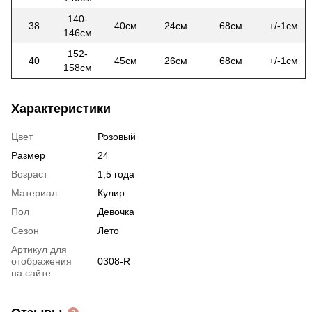
140-
38
40см
24см
68см
+/-1см
146см
152-
40
45см
26см
68см
+/-1см
158см
Характеристики
Цвет
Розовый
Размер
24
Возраст
1,5 года
Материал
Кулир
Пол
Девочка
Сезон
Лето
Артикул для
отображения
0308-R
на сайте