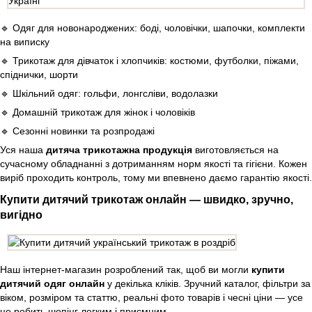
🔹 Одяг для новонароджених: боді, чоловічки, шапочки, комплекти
на виписку
🔹 Трикотаж для дівчаток і хлопчиків: костюми, футболки, піжами,
спіднички, шорти
🔹 Шкільний одяг: гольфи, лонгсліви, водолазки
🔹 Домашній трикотаж для жінок і чоловіків
🔹 Сезонні новинки та розпродажі
Уся наша
дитяча трикотажна продукція
виготовляється на
сучасному обладнанні з дотриманням норм якості та гігієни. Кожен
виріб проходить контроль, тому ми впевнено даємо гарантію якості.
Купити дитячий трикотаж онлайн — швидко, зручно,
вигідно
Наш інтернет-магазин розроблений так, щоб ви могли
купити
дитячий одяг онлайн
у декілька кліків. Зручний каталог, фільтри за
віком, розміром та статтю, реальні фото товарів і чесні ціни — усе
це робить шопінг легким і приємним.