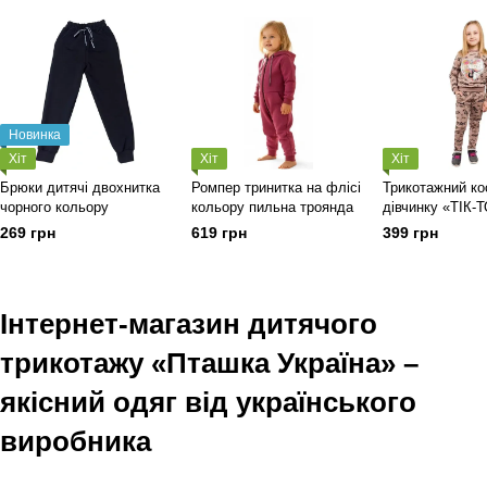
Новинка
Хіт
Хіт
Хіт
Брюки дитячі двохнитка
Ромпер тринитка на флісі
Трикотажний ко
чорного кольору
кольору пильна троянда
дівчинку «ТІК-
двонитка корич
269 грн
619 грн
399 грн
кольору
Інтернет-магазин дитячого
трикотажу «Пташка Україна» –
якісний одяг від українського
виробника