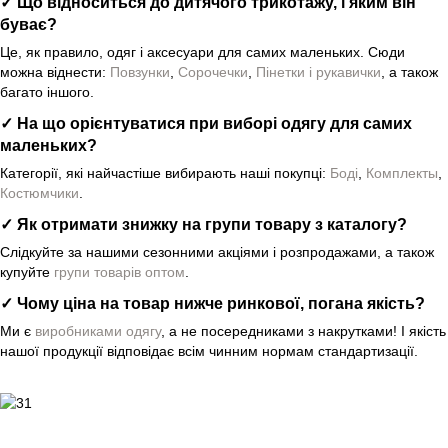
✓ Що відноситься до дитячого трикотажу, і яким він
буває?
Це, як правило, одяг і аксесуари для самих маленьких. Сюди
можна віднести:
Повзунки
,
Сорочечки
,
Пінетки і рукавички
, а також
багато іншого.
✓ На що орієнтуватися при виборі одягу для самих
маленьких?
Категорії, які найчастіше вибирають наші покупці:
Боді
,
Комплекты
,
Костюмчики
.
✓ Як отримати знижку на групи товару з каталогу?
Слідкуйте за нашими сезонними акціями і розпродажами, а також
купуйте
групи товарів оптом
.
✓ Чому ціна на товар нижче ринкової, погана якість?
Ми є
виробниками одягу
, а не посередниками з накрутками! І якість
нашої продукції відповідає всім чинним нормам стандартизації.