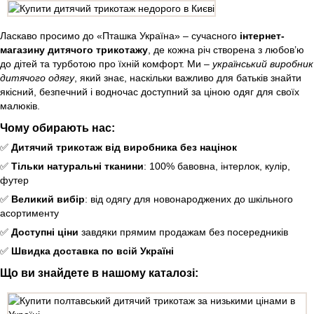
Ласкаво просимо до «Пташка Україна» – сучасного
інтернет-
магазину дитячого трикотажу
, де кожна річ створена з любов’ю
до дітей та турботою про їхній комфорт. Ми –
український виробник
дитячого одягу
, який знає, наскільки важливо для батьків знайти
якісний, безпечний і водночас доступний за ціною одяг для своїх
малюків.
Чому обирають нас:
✅
Дитячий трикотаж від виробника без націнок
✅
Тільки натуральні тканини
: 100% бавовна, інтерлок, кулір,
футер
✅
Великий вибір
: від одягу для новонароджених до шкільного
асортименту
✅
Доступні ціни
завдяки прямим продажам без посередників
✅
Швидка доставка по всій Україні
Що ви знайдете в нашому каталозі: