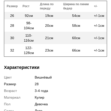
Длина по
Ширина по линии
Размер
Рост
+/-
переду
бедер
26
92см
19см
54см
+/-1см
98-
28
20см
58см
+/-1см
104см
110-
30
21см
60см
+/-1см
116см
122-
32
23см
66см
+/-1см
128см
Характеристики
Цвет
Вишнёвый
Размер
28
Возраст
3-4 года
Материал
Кулир
Пол
Девочка
Сезон
Лето