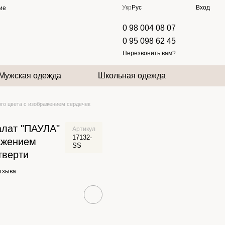
Укр
Рус
Вход
ие
0 98 004 08 07
0 95 098 62 45
Перезвонить вам?
Мужская одежда
Школьная одежда
го цвета с изображением сердечек
алат "ПАУЛА"
Артикул
17132-
ражением
SS
тверти
отзыва