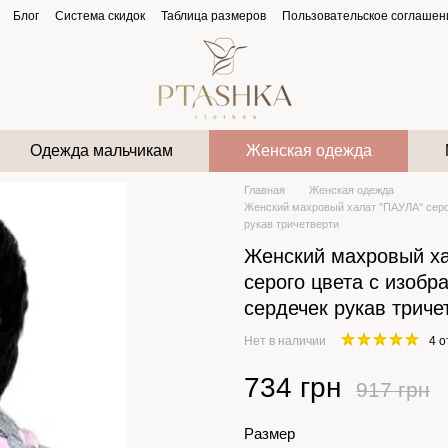
Блог
Система скидок
Таблица размеров
Пользовательское соглашен
Одежда мальчикам
Женская одежда
Главная
Женская одежда
Женский махровый халат "ПАУЛА" серо
рукав тричетверти
Женский махровый х
серого цвета с изоб
сердечек рукав триче
Нет в наличии
4 
734 грн
917 грн
Размер