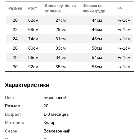
Длина футболки
Ширина по
Размер
Рост
+/-
от плеча
линии груди
20
62см
27см
44см
+/-1см
22
68см
29см
46см
+/-1см
24
74см
31см
48см
+/-1см
26
80см
33см
50см
+/-1см
28
86см
34см
54см
+/-1см
30
92см
35см
58см
+/-1см
Характеристики
Цвет
Бирюзовый
Размер
20
Возраст
1-3 месяцев
Материал
Кулир
Сезон
Всесезонный