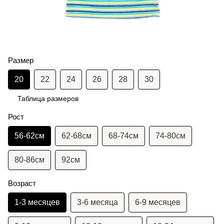
Размер
20
22
24
26
28
30
Таблица размеров
Рост
56-62см
62-68см
68-74см
74-80см
80-86см
92см
Возраст
1-3 месяцев
3-6 месяца
6-9 месяцев