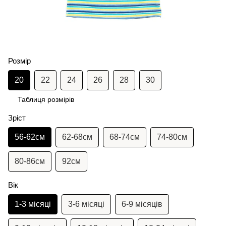
Розмір
20
22
24
26
28
30
Таблиця розмірів
Зріст
56-62см
62-68см
68-74см
74-80см
80-86см
92см
Вік
1-3 місяці
3-6 місяці
6-9 місяців