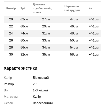
Довжина
Ширина по
Розмір
Зріст
футболки від
+/-
лінії грудей
плеча
20
62см
27см
44см
+/-1см
22
68см
29см
46см
+/-1см
24
74см
31см
48см
+/-1см
26
80см
33см
50см
+/-1см
28
86см
34см
54см
+/-1см
30
92см
35см
58см
+/-1см
Характеристики
Колір
Бірюзовий
Розмір
20
Вік
1-3 місяці
Матеріал
Кулір
Сезон
Всесезонний