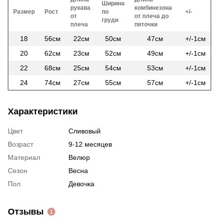
Ширина
рукава
комбинезона
Размер
Рост
по
+/-
от
от плеча до
груди
плеча
пяточки
18
56см
22см
50см
47см
+/-1см
20
62см
23см
52см
49см
+/-1см
22
68см
25см
54см
53см
+/-1см
24
74см
27см
55см
57см
+/-1см
Характеристики
Цвет
Сливовый
Возраст
9-12 месяцев
Материал
Велюр
Сезон
Весна
Пол
Девочка
Отзывы
1