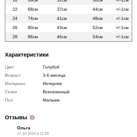
22
68см
37см
44см
+/-1см
24
74см
41см
48см
+/-1см
26
80см
43см
52см
+/-1см
28
86см
46см
54см
+/-1см
Характеристики
Цвет
Голубой
Возраст
3-6 месяца
Материал
Интерлок
Сезон
Всесезонный
Пол
Мальчик
Отзывы
2
Ольга
27.10.2025 в 11:00