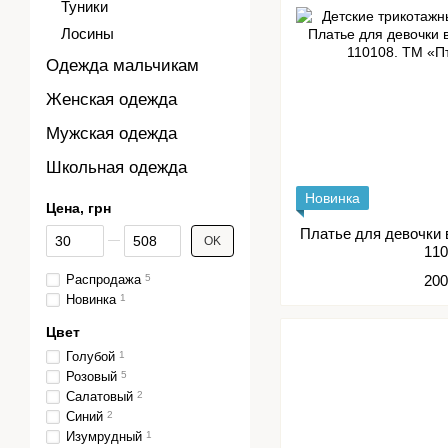
Туники
Лосины
Одежда мальчикам
Женская одежда
Мужская одежда
Школьная одежда
Новинка
Цена, грн
От Цена, грн
До Цена, грн
Платье для девочки 
OK
11
Распродажа
5
200
Новинка
1
Цвет
Голубой
1
Розовый
5
Салатовый
2
Синий
2
Изумрудный
1