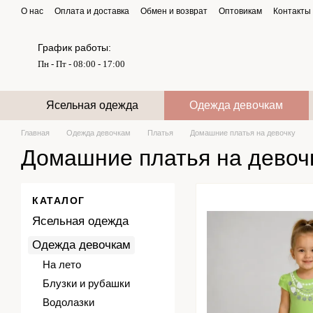
Перейти к основному контенту
О нас
Оплата и доставка
Обмен и возврат
Оптовикам
Контакты
График работы:
Пн - Пт - 08:00 - 17:00
Ясельная одежда
Одежда девочкам
Главная
Одежда девочкам
Платья
Домашние платья на девочку
Домашние платья на девоч
КАТАЛОГ
Ясельная одежда
Одежда девочкам
На лето
Блузки и рубашки
Водолазки