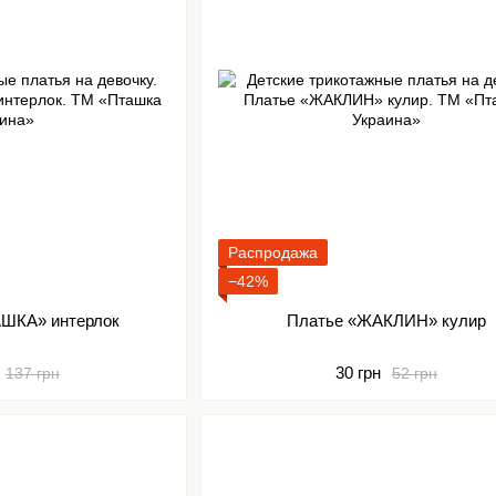
Распродажа
−42%
ШКА» интерлок
Платье «ЖАКЛИН» кулир
30 грн
137 грн
52 грн