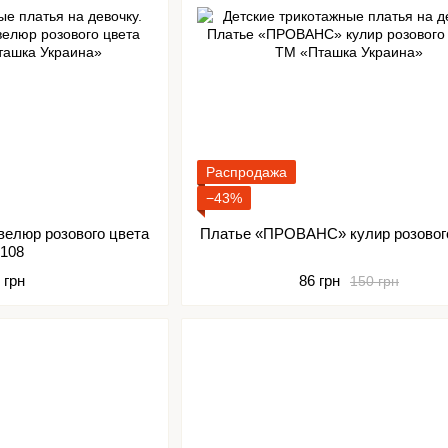
Распродажа
−43%
велюр розового цвета
Платье «ПРОВАНС» кулир розовог
0108
 грн
86 грн
150 грн