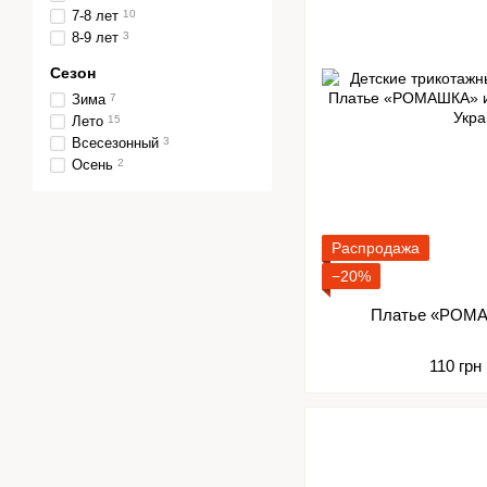
7-8 лет
10
8-9 лет
3
Сезон
Зима
7
Лето
15
Всесезонный
3
Осень
2
Распродажа
−20%
Платье «РОМА
110 грн