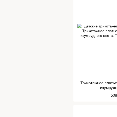
Трикотажное плать
изумрудн
508