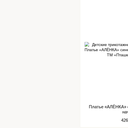
Платье «АЛЁНКА» с
на
426