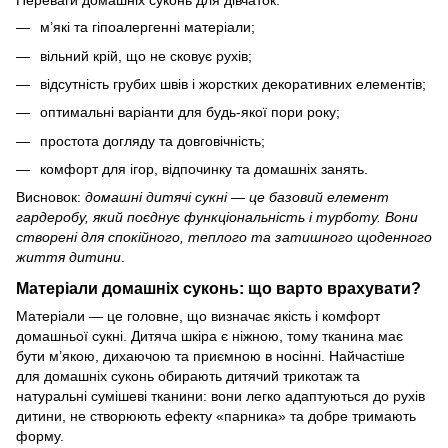
Переваги домашніх
суконь для дівчаток
:
м’які та гіпоалергенні матеріали;
вільний крій, що не сковує рухів;
відсутність грубих швів і жорстких декоративних елементів;
оптимальні варіанти для будь-якої пори року;
простота догляду та довговічність;
комфорт для ігор, відпочинку та домашніх занять.
Висновок:
домашні дитячі сукні — це базовий елемент
гардеробу, який поєднує функціональність і турботу. Вони
створені для спокійного, теплого та затишного щоденного
життя дитини
.
Матеріали домашніх суконь: що варто врахувати?
Матеріали — це головне, що визначає якість і комфорт
домашньої сукні. Дитяча шкіра є ніжною, тому тканина має
бути м’якою, дихаючою та приємною в носінні. Найчастіше
для домашніх суконь обирають
дитячий трикотаж
та
натуральні сумішеві тканини: вони легко адаптуються до рухів
дитини, не створюють ефекту «парника» та добре тримають
форму.