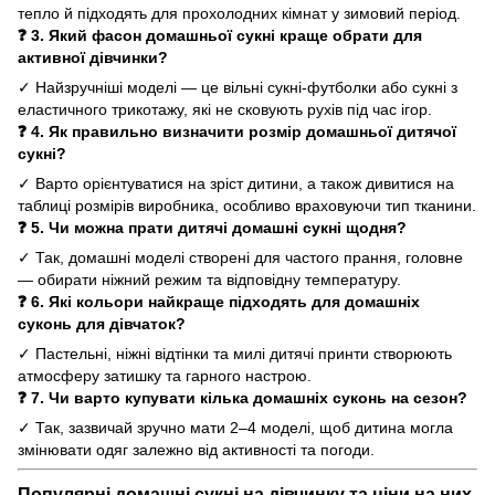
тепло й підходять для прохолодних кімнат у зимовий період.
❓ 3. Який фасон домашньої сукні краще обрати для
активної дівчинки?
✓ Найзручніші моделі — це вільні сукні-футболки або сукні з
еластичного трикотажу, які не сковують рухів під час ігор.
❓ 4. Як правильно визначити розмір домашньої дитячої
сукні?
✓ Варто орієнтуватися на зріст дитини, а також дивитися на
таблиці розмірів виробника, особливо враховуючи тип тканини.
❓ 5. Чи можна прати дитячі домашні сукні щодня?
✓ Так, домашні моделі створені для частого прання, головне
— обирати ніжний режим та відповідну температуру.
❓ 6. Які кольори найкраще підходять для домашніх
суконь для дівчаток?
✓ Пастельні, ніжні відтінки та милі дитячі принти створюють
атмосферу затишку та гарного настрою.
❓ 7. Чи варто купувати кілька домашніх суконь на сезон?
✓ Так, зазвичай зручно мати 2–4 моделі, щоб дитина могла
змінювати одяг залежно від активності та погоди.
Популярні домашні сукні на дівчинку та ціни на них