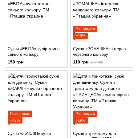
Розпродаж
−20%
1
1
Сукня «ЕВІТА» кулір темно-
Сукня «РОМАШКА» інтерлок
синього кольору
червоного кольору
150 грн
110 грн
137 грн
Розпродаж
Розпродаж
−42%
−19%
1
Сукня «ЖАКЛІН» кулір
Сукня з трикотажу для