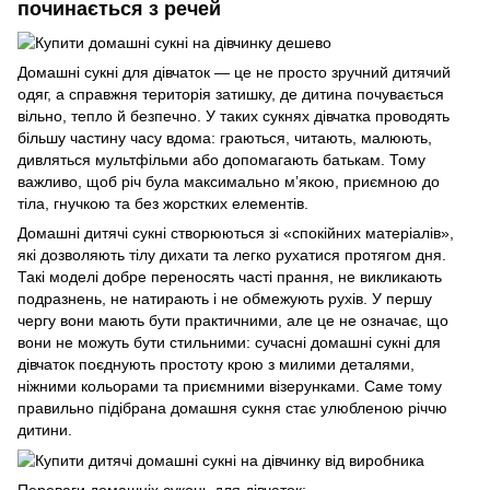
починається з речей
Домашні сукні для дівчаток — це не просто
зручний дитячий
одяг
, а справжня територія затишку, де дитина почувається
вільно, тепло й безпечно. У таких сукнях дівчатка проводять
більшу частину часу вдома: граються, читають, малюють,
дивляться мультфільми або допомагають батькам. Тому
важливо, щоб річ була максимально м’якою, приємною до
тіла, гнучкою та без жорстких елементів.
Домашні дитячі сукні створюються зі «спокійних матеріалів»,
які дозволяють тілу дихати та легко рухатися протягом дня.
Такі моделі добре переносять часті прання, не викликають
подразнень, не натирають і не обмежують рухів. У першу
чергу вони мають бути практичними, але це не означає, що
вони не можуть бути стильними: сучасні домашні сукні для
дівчаток поєднують простоту крою з милими деталями,
ніжними кольорами та приємними візерунками. Саме тому
правильно підібрана домашня сукня стає улюбленою річчю
дитини.