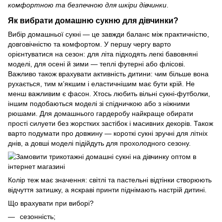
комфортною та безпечною для шкіри дівчинки
.
Як вибрати домашню сукню для дівчинки?
Вибір домашньої сукні — це завжди баланс між практичністю,
довговічністю та комфортом. У першу чергу варто
орієнтуватися на сезон: для літа підходять легкі бавовняні
моделі, для осені й зими — теплі футерні або флісові.
Важливо також врахувати активність дитини: чим більше вона
рухається, тим м’якшим і еластичнішим має бути крій. Не
менш важливим є фасон. Хтось любить вільні сукні-футболки,
іншим подобаються моделі зі спідничкою або з ніжними
рюшами. Для домашнього гардеробу найкраще обирати
прості силуети без жорстких застібок і масивних декорів. Також
варто подумати про довжину — короткі сукні зручні для літніх
днів, а довші моделі підійдуть для прохолодного сезону.
Колір теж має значення: світлі та пастельні відтінки створюють
відчуття затишку, а яскраві принти піднімають настрій дитині.
Що врахувати при виборі?
сезонність;