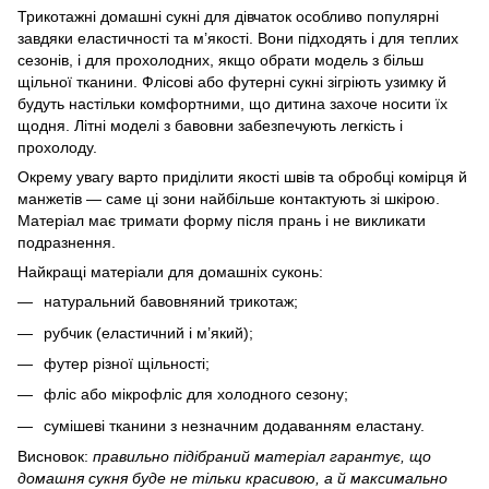
Трикотажні домашні сукні для дівчаток особливо популярні
завдяки еластичності та м’якості. Вони підходять і для теплих
сезонів, і для прохолодних, якщо обрати модель з більш
щільної тканини. Флісові або футерні сукні зігріють узимку й
будуть настільки комфортними, що дитина захоче носити їх
щодня. Літні моделі з бавовни забезпечують легкість і
прохолоду.
Окрему увагу варто приділити якості швів та обробці комірця й
манжетів — саме ці зони найбільше контактують зі шкірою.
Матеріал має тримати форму після прань і не викликати
подразнення.
Найкращі матеріали для домашніх суконь:
натуральний бавовняний трикотаж;
рубчик (еластичний і м’який);
футер різної щільності;
фліс або мікрофліс для холодного сезону;
сумішеві тканини з незначним додаванням еластану.
Висновок:
правильно підібраний матеріал гарантує, що
домашня сукня буде не тільки красивою, а й максимально