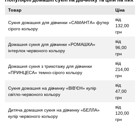
Товар
Ціна
від
Сукня домашня для дівчинки «САМАНТА» футер
132,00
сірого кольору
грн
від
Домашня сукня для дівчинки «РОМАШКА»
96,00
інтерлок червоного кольору
грн
від
Домашня сукня з трикотажу для дівчинки
214,00
«ПРИНЦЕСА» темно-сірого кольору
грн
від
Сукня домашня на дівчинку «ВІВ'ЄН» кулір
47,00
світло-червоного кольору
грн
від
Дитяча домашня сукня на дівчинку «БЕЛЛА»
120,00
кулір червоного кольору
грн