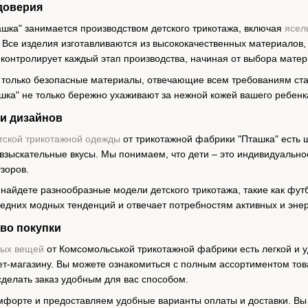
доверия
шка" занимается производством детского трикотажа, включая
ясел
 Все изделия изготавливаются из высококачественных материалов, 
онтролирует каждый этап производства, начиная от выбора матери
только безопасные материалы, отвечающие всем требованиям ста
ашка" не только бережно ухаживают за нежной кожей вашего ребенк
 и дизайнов
тской трикотажной одежды
от трикотажной фабрики "Пташка" есть 
взыскательные вкусы. Мы понимаем, что дети – это индивидуально
узоров.
найдете разнообразные модели детского трикотажа, такие как футб
ледних модных тенденций и отвечает потребностям активных и энер
во покупки
ных вещей
от Комсомольськой трикотажной фабрики есть легкой и 
т-магазину. Вы можете ознакомиться с полным ассортиментом тов
сделать заказ удобным для вас способом.
форте и предоставляем удобные варианты оплаты и доставки. Вы 