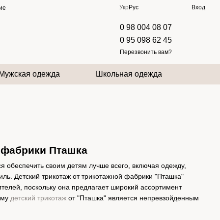
Укр
Рус
Вход
ие
0 98 004 08 07
0 95 098 62 45
Перезвонить вам?
Мужская одежда
Школьная одежда
й фабрики Пташка
я обеспечить своим детям лучше всего, включая одежду,
тиль. Детский трикотаж от трикотажной фабрики "Пташка"
телей, поскольку она предлагает широкий ассортимент
ему
детский трикотаж
от "Пташка" является непревзойденным