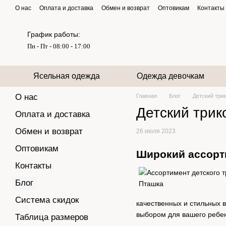
Перейти к основному контенту
О нас
Оплата и доставка
Обмен и возврат
Оптовикам
Контакты
График работы:
Пн - Пт - 08:00 - 17:00
Ясельная одежда
Одежда девочкам
О нас
Главная
Блог
Детский три
Детский трик
Оплата и доставка
Обмен и возврат
26 июля 2023
Оптовикам
Широкий ассорти
Контакты
Блог
Система скидок
качественных и стильных 
выбором для вашего ребен
Таблица размеров