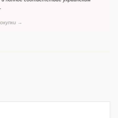
.
покупки →