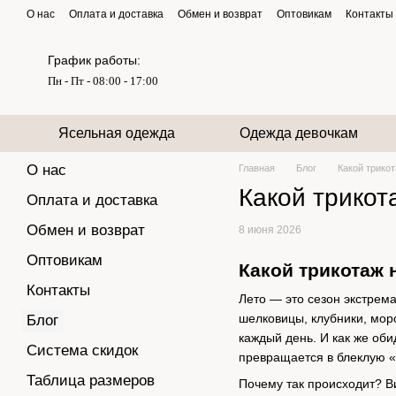
Перейти к основному контенту
О нас
Оплата и доставка
Обмен и возврат
Оптовикам
Контакты
График работы:
Пн - Пт - 08:00 - 17:00
Ясельная одежда
Одежда девочкам
О нас
Главная
Блог
Какой трикот
Какой трикот
Оплата и доставка
Обмен и возврат
8 июня 2026
Оптовикам
Какой трикотаж 
Контакты
Лето — это сезон экстрем
шелковицы, клубники, мор
Блог
каждый день. И как же оби
Система скидок
превращается в блеклую «
Таблица размеров
Почему так происходит? В