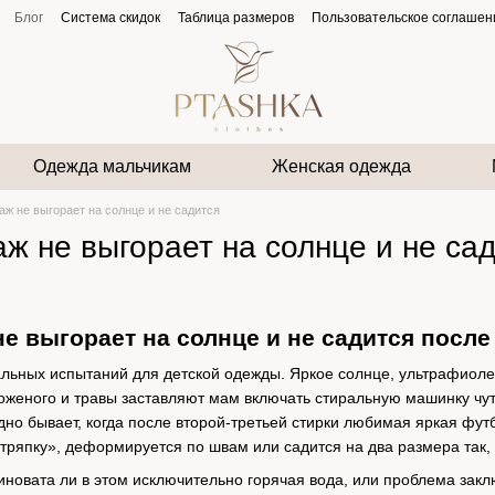
Блог
Система скидок
Таблица размеров
Пользовательское соглашен
Одежда мальчикам
Женская одежда
аж не выгорает на солнце и не садится
аж не выгорает на солнце и не са
не выгорает на солнце и не садится посл
альных испытаний для детской одежды. Яркое солнце, ультрафиолет
оженого и травы заставляют мам включать стиральную машинку чут
дно бывает, когда после второй-третьей стирки любимая яркая фут
тряпку», деформируется по швам или садится на два размера так, 
иновата ли в этом исключительно горячая вода, или проблема закл