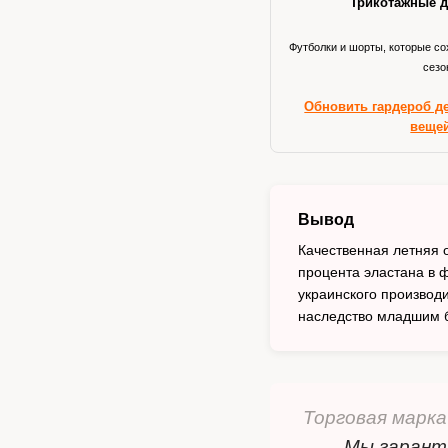
Трикотажные д
Футболки и шорты, которые со
сезо
Обновить гардероб д
веще
Вывод
Качественная летняя 
процента эластана в 
украинского производ
наследство младшим б
Торговая марк
Мы гарант