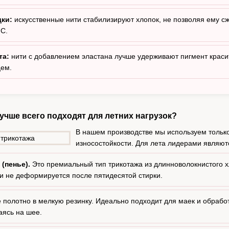
дки:
искусственные нити стабилизируют хлопок, не позволяя ему с
°C.
та:
нити с добавлением эластана лучше удерживают пигмент краси
цем.
учше всего подходят для летних нагрузок?
В нашем производстве мы используем тольк
износостойкости. Для лета лидерами являют
(пенье).
Это премиальный тип трикотажа из длинноволокнистого хл
 и не деформируется после пятидесятой стирки.
полотно в мелкую резинку. Идеально подходит для маек и обработ
аясь на шее.