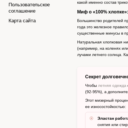
какой именно состав трик
Пользовательское
соглашение
Миф о «100% хлопке»:
Карта сайта
Большинство родителей п
года это железное правило
существенные минусы в пр
Натуральная хлопковая ни
(например, на коленях ил
лучами летнего солнца. Ка
Секрет долговечн
Чтобы
летняя одежда
(92-95%), а дополнит
Этот мизерный процен
ее износостойкостью:
Эластан работ
снятия или стир