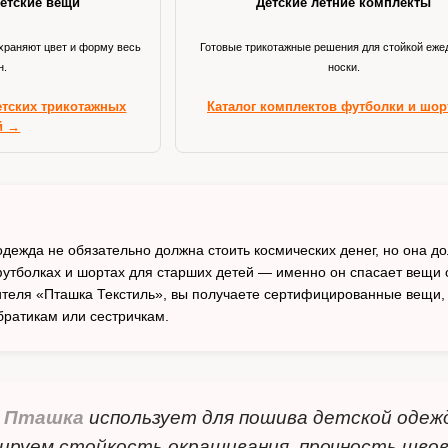
етские вещи
Детские летние комплекты
храняют цвет и форму весь
Готовые трикотажные решения для стойкой еже
н.
носки.
етских трикотажных
Каталог комплектов футболки и шо
й →
одежда не обязательно должна стоить космических денег, но она д
футболках и шортах для старших детей — именно он спасает вещи о
ителя «Пташка Текстиль», вы получаете сертифицированные вещи, 
ратикам или сестричкам.
а
Пташка
использует для пошива детской одеж
ируем стойкость окрашивания, прочность швов