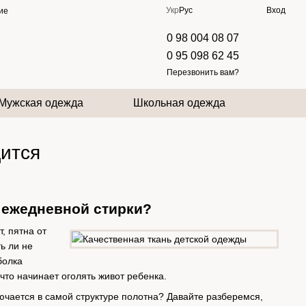
Укр
Рус
Вход
ие
0 98 004 08 07
0 95 098 62 45
Перезвонить вам?
Мужская одежда
Школьная одежда
дится
е ежедневной стирки?
, пятна от
ь ли не
болка
что начинает оголять живот ребенка.
ючается в самой структуре полотна? Давайте разберемся,