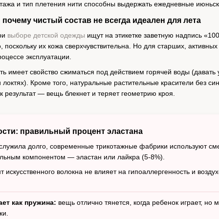
отажа и тип плетения нити способны выдержать ежедневные июньски
 почему чистый состав не всегда идеален для лета
ри
выборе детской одежды
ищут на этикетке заветную надпись «10
, поскольку их кожа сверхчувствительна. Но для старших, активны
оцессе эксплуатации.
ть имеет свойство сжиматься под действием горячей воды (давать 
и локтях). Кроме того, натуральные растительные красители без 
к результат — вещь блекнет и теряет геометрию кроя.
ости: правильный процент эластана
служила долго, современные трикотажные фабрики используют смес
ельным компонентом — эластан или лайкра (5-8%).
т искусственного волокна не влияет на гипоаллергенность и возду
ает как пружина:
вещь отлично тянется, когда ребенок играет, но
ки.