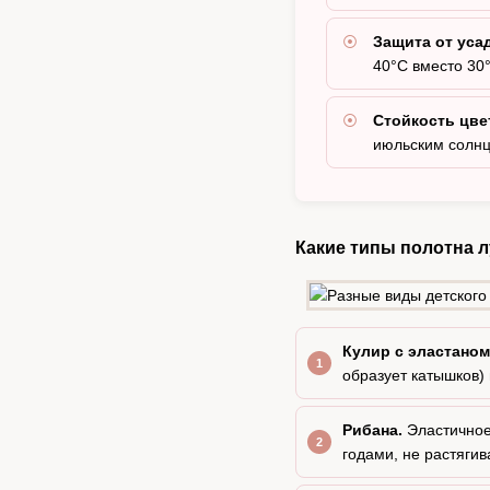
Защита от уса
40°C вместо 30
Стойкость цве
июльским солн
Какие типы полотна л
Кулир с эластаном 
образует катышков)
Рибана.
Эластичное 
годами, не растягив