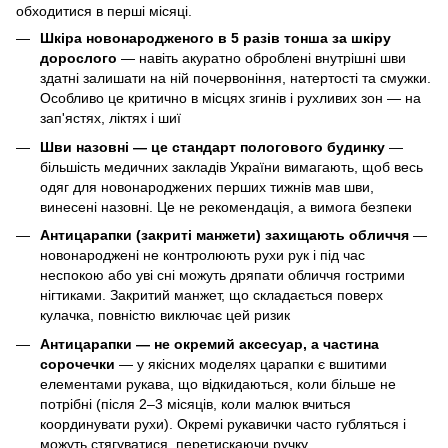
обходитися в перші місяці.
Шкіра новонародженого в 5 разів тонша за шкіру
дорослого
— навіть акуратно оброблені внутрішні шви
здатні залишати на ній почервоніння, натертості та смужки.
Особливо це критично в місцях згинів і рухливих зон — на
зап'ястях, ліктях і шиї
Шви назовні — це стандарт пологового будинку
—
більшість медичних закладів України вимагають, щоб весь
одяг для новонароджених перших тижнів мав шви,
винесені назовні. Це не рекомендація, а вимога безпеки
Антицарапки (закриті манжети) захищають обличчя
—
новонароджені не контролюють рухи рук і під час
неспокою або уві сні можуть дряпати обличчя гострими
нігтиками. Закритий манжет, що складається поверх
кулачка, повністю виключає цей ризик
Антицарапки — не окремий аксесуар, а частина
сорочечки
— у якісних моделях царапки є вшитими
елементами рукава, що відкидаються, коли більше не
потрібні (після 2–3 місяців, коли малюк вчиться
координувати рухи). Окремі рукавички часто губляться і
можуть стягуватися, перетискаючи ручку