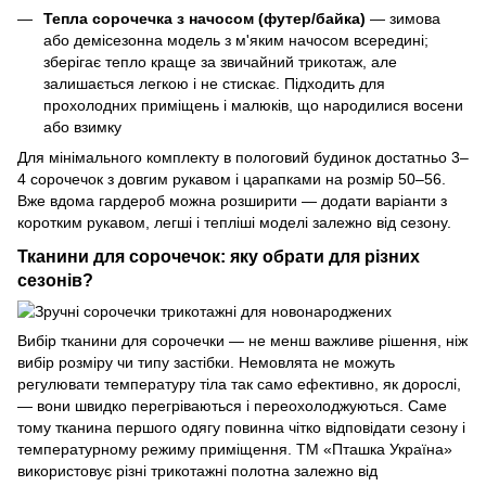
Тепла сорочечка з начосом (футер/байка)
— зимова
або демісезонна модель з м'яким начосом всередині;
зберігає тепло краще за звичайний трикотаж, але
залишається легкою і не стискає. Підходить для
прохолодних приміщень і малюків, що народилися восени
або взимку
Для мінімального комплекту в пологовий будинок достатньо 3–
4 сорочечок з довгим рукавом і царапками на розмір 50–56.
Вже вдома гардероб можна розширити — додати варіанти з
коротким рукавом, легші і тепліші моделі залежно від сезону.
Тканини для сорочечок: яку обрати для різних
сезонів?
Вибір тканини для сорочечки — не менш важливе рішення, ніж
вибір розміру чи типу застібки. Немовлята не можуть
регулювати температуру тіла так само ефективно, як дорослі,
— вони швидко перегріваються і переохолоджуються. Саме
тому тканина першого одягу повинна чітко відповідати сезону і
температурному режиму приміщення. ТМ «Пташка Україна»
використовує різні трикотажні полотна залежно від