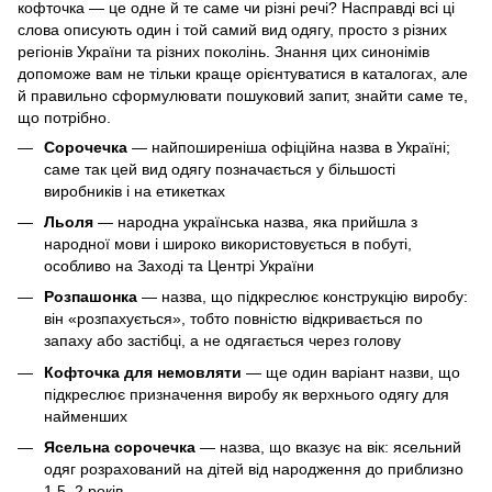
кофточка — це одне й те саме чи різні речі? Насправді всі ці
слова описують один і той самий вид одягу, просто з різних
регіонів України та різних поколінь. Знання цих синонімів
допоможе вам не тільки краще орієнтуватися в каталогах, але
й правильно сформулювати пошуковий запит, знайти саме те,
що потрібно.
Сорочечка
— найпоширеніша офіційна назва в Україні;
саме так цей вид одягу позначається у більшості
виробників і на етикетках
Льоля
— народна українська назва, яка прийшла з
народної мови і широко використовується в побуті,
особливо на Заході та Центрі України
Розпашонка
— назва, що підкреслює конструкцію виробу:
він «розпахується», тобто повністю відкривається по
запаху або застібці, а не одягається через голову
Кофточка для немовляти
— ще один варіант назви, що
підкреслює призначення виробу як верхнього одягу для
найменших
Ясельна сорочечка
— назва, що вказує на вік:
ясельний
одяг
розрахований на дітей від народження до приблизно
1,5–2 років