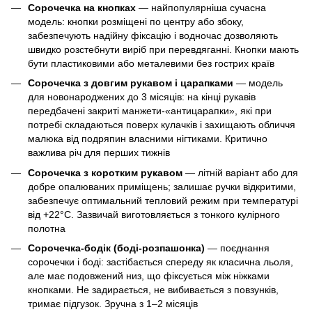
Сорочечка на кнопках
— найпопулярніша сучасна
модель: кнопки розміщені по центру або збоку,
забезпечують надійну фіксацію і водночас дозволяють
швидко розстебнути виріб при перевдяганні. Кнопки мають
бути пластиковими або металевими без гострих країв
Сорочечка з довгим рукавом і царапками
— модель
для новонароджених до 3 місяців: на кінці рукавів
передбачені закриті манжети-«антицарапки», які при
потребі складаються поверх кулачків і захищають обличчя
малюка від подряпин власними нігтиками. Критично
важлива річ для перших тижнів
Сорочечка з коротким рукавом
— літній варіант або для
добре опалюваних приміщень; залишає ручки відкритими,
забезпечує оптимальний тепловий режим при температурі
від +22°C. Зазвичай виготовляється з тонкого кулірного
полотна
Сорочечка-бодік (боді-розпашонка)
— поєднання
сорочечки і боді: застібається спереду як класична льоля,
але має подовжений низ, що фіксується між ніжками
кнопками. Не задирається, не вибивається з повзунків,
тримає підгузок. Зручна з 1–2 місяців