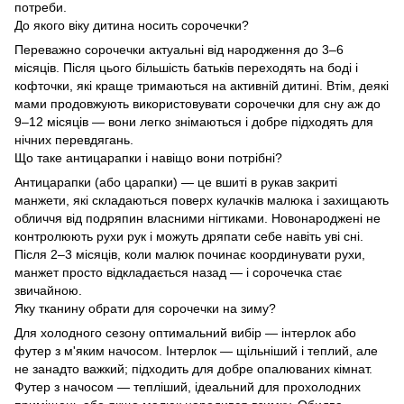
потреби.
До якого віку дитина носить сорочечки?
Переважно сорочечки актуальні від народження до 3–6
місяців. Після цього більшість батьків переходять на боді і
кофточки, які краще тримаються на активній дитині. Втім, деякі
мами продовжують використовувати сорочечки для сну аж до
9–12 місяців — вони легко знімаються і добре підходять для
нічних перевдягань.
Що таке антицарапки і навіщо вони потрібні?
Антицарапки (або царапки) — це вшиті в рукав закриті
манжети, які складаються поверх кулачків малюка і захищають
обличчя від подряпин власними нігтиками. Новонароджені не
контролюють рухи рук і можуть дряпати себе навіть уві сні.
Після 2–3 місяців, коли малюк починає координувати рухи,
манжет просто відкладається назад — і сорочечка стає
звичайною.
Яку тканину обрати для сорочечки на зиму?
Для холодного сезону оптимальний вибір — інтерлок або
футер з м'яким начосом. Інтерлок — щільніший і теплий, але
не занадто важкий; підходить для добре опалюваних кімнат.
Футер з начосом — тепліший, ідеальний для прохолодних