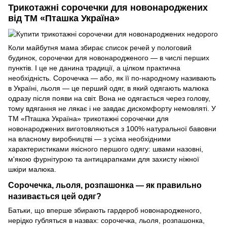
Трикотажні сорочечки для новонароджених
від ТМ «Пташка Україна»
Коли майбутня мама збирає список речей у пологовий
будинок, сорочечки для новонародженого — в числі перших
пунктів. І це не данина традиції, а цілком практична
необхідність. Сорочечка — або, як її по-народному називають
в Україні, льоля — це перший одяг, в який одягають малюка
одразу після появи на світ. Вона не одягається через голову,
тому вдягання не лякає і не завдає дискомфорту немовляті. У
ТМ «Пташка Україна» трикотажні сорочечки для
новонароджених виготовляються з 100% натуральної бавовни
на власному виробництві — з усіма необхідними
характеристиками якісного першого одягу: швами назовні,
м'якою фурнітурою та антицарапками для захисту ніжної
шкіри малюка.
Сорочечка, льоля, розпашонка — як правильно
називається цей одяг?
Батьки, що вперше збирають гардероб новонародженого,
нерідко губляться в назвах: сорочечка, льоля, розпашонка,