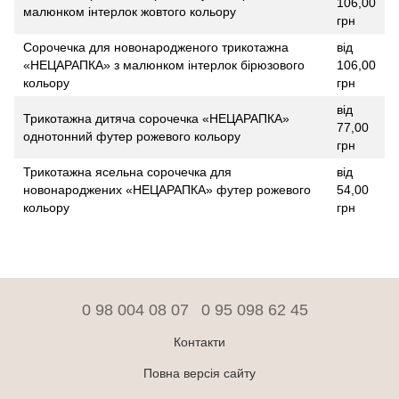
106,00
малюнком інтерлок жовтого кольору
грн
Сорочечка для новонародженого трикотажна
від
«НЕЦАРАПКА» з малюнком інтерлок бірюзового
106,00
кольору
грн
від
Трикотажна дитяча сорочечка «НЕЦАРАПКА»
77,00
однотонний футер рожевого кольору
грн
Трикотажна ясельна сорочечка для
від
новонароджених «НЕЦАРАПКА» футер рожевого
54,00
кольору
грн
0 98 004 08 07
0 95 098 62 45
Контакти
Повна версія сайту