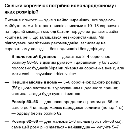
Скільки сорочечок потрібно новонародженому і
яких розмірів?
Питання кількості — одне з найпоширеніших, яке задають
майбутні мами. Інтернет рясніє списками з 10–15 сорочечок
на перший місяць, і молоді батьки нерідко витрачають зайві
кошти на речі, що залишаться невикористаними. Ми
підготували реалістичну рекомендацію, засновану на
справжньому досвіді — без надлишків і без дефіциту.
В пологовий будинок
— достатньо 3–4 сорочечок
розміру 50–56 з довгим рукавом і царапками; у більшості
пологових будинків України лікарняна сорочечка вже є, але
мати свої — зручніше і гігієнічніше
Перший місяць вдома
— 5–6 сорочечок одного розміру
(56); цього вистачить з урахуванням щоденного прання;
частина завжди буде сухою і чистою
Розмір 50–56
— для новонароджених зростом до 56 см,
вагою до 4 кг; якщо малюк народився великим (понад 4 кг)
— одразу беріть розмір 62
Розмір 62–68
— для малюків 1–3 місяців (зріст 56–68 см);
саме цей розмір «з'їдається» найшвидше — купуйте 5–7