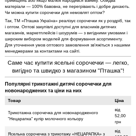
приміщень або якщо малюк народився взимку. Обидва
матеріали — 100% бавовна, не перегрівають і добре дихають.
Чи можна купити сорочечки для немовлят оптом?
Так, ТМ «Пташка Україна» реалізує сорочечки як у роздріб, так
і оптом. Оптові закупівлі доступні для власників дитячих
магазинів, маркетплейсів і шоурумів — з вигідними умовами і
широким вибором моделей для формування асортименту.
Для уточнення умов оптового замовлення зв'яжіться з нашими
менеджерами за контактами на сайті.
Саме час купити ясельні сорочечки — легко,
вигідно та швидко з магазином "Пташка"!
Популярні трикотажні дитячі сорочечки для
новонароджених та ціни на них
Товар
Ціна
від
Трикотажна сорочечка для новонародженого
52,00
"Нецарапка" кулір молочного кольору
грн
від
Ясельна сорочечка з трикотажу «НЕЦАРАПКА» з