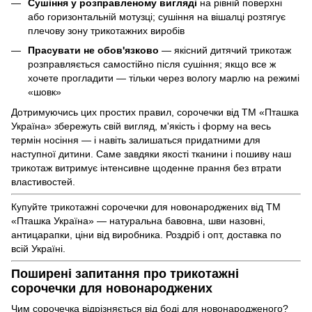
Сушіння у розправленому вигляді
на рівній поверхні
або горизонтальній мотузці; сушіння на вішалці розтягує
плечову зону трикотажних виробів
Прасувати не обов'язково
— якісний
дитячий трикотаж
розправляється самостійно після сушіння; якщо все ж
хочете прогладити — тільки через вологу марлю на режимі
«шовк»
Дотримуючись цих простих правил, сорочечки від ТМ «Пташка
Україна» збережуть свій вигляд, м'якість і форму на весь
термін носіння — і навіть залишаться придатними для
наступної дитини. Саме завдяки якості тканини і пошиву наш
трикотаж витримує інтенсивне щоденне прання без втрати
властивостей.
Купуйте трикотажні сорочечки для новонароджених від ТМ
«Пташка Україна» — натуральна бавовна, шви назовні,
антицарапки, ціни від виробника. Роздріб і опт, доставка по
всій Україні.
Поширені запитання про трикотажні
сорочечки для новонароджених
Чим сорочечка відрізняється від боді для новонародженого?