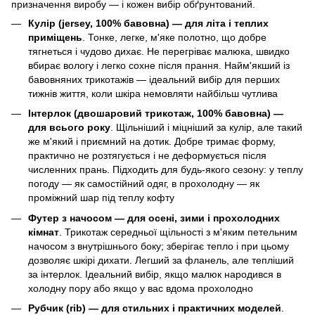
призначення виробу — і кожен вибір обґрунтований.
Кулір (jersey, 100% бавовна) — для літа і теплих
приміщень
. Тонке, легке, м'яке полотно, що добре
тягнеться і чудово дихає. Не перегріває малюка, швидко
вбирає вологу і легко сохне після прання. Найм'якший із
бавовняних трикотажів — ідеальний вибір для перших
тижнів життя, коли шкіра немовляти найбільш чутлива
Інтерлок (двошаровий трикотаж, 100% бавовна) —
для всього року
. Щільніший і міцніший за кулір, але такий
же м'який і приємний на дотик. Добре тримає форму,
практично не розтягується і не деформується після
численних прань. Підходить для будь-якого сезону: у теплу
погоду — як самостійний одяг, в прохолодну — як
проміжний шар під теплу кофту
Футер з начосом — для осені, зими і прохолодних
кімнат
. Трикотаж середньої щільності з м'яким петельним
начосом з внутрішнього боку; зберігає тепло і при цьому
дозволяє шкірі дихати. Легший за фланель, але тепліший
за інтерлок. Ідеальний вибір, якщо малюк народився в
холодну пору або якщо у вас вдома прохолодно
Рубчик (rib) — для стильних і практичних моделей
.