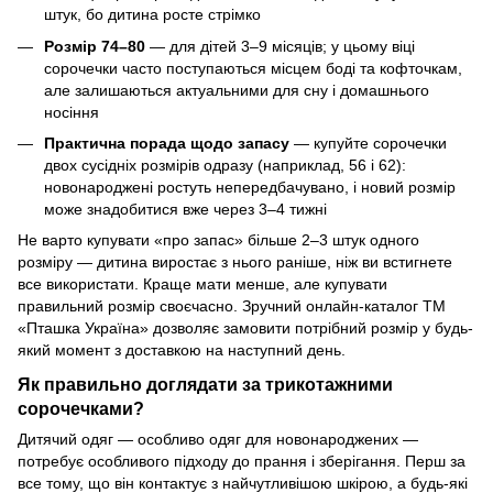
штук, бо дитина росте стрімко
Розмір 74–80
— для дітей 3–9 місяців; у цьому віці
сорочечки часто поступаються місцем боді та кофточкам,
але залишаються актуальними для сну і домашнього
носіння
Практична порада щодо запасу
— купуйте сорочечки
двох сусідніх розмірів одразу (наприклад, 56 і 62):
новонароджені ростуть непередбачувано, і новий розмір
може знадобитися вже через 3–4 тижні
Не варто купувати «про запас» більше 2–3 штук одного
розміру — дитина виростає з нього раніше, ніж ви встигнете
все використати. Краще мати менше, але купувати
правильний розмір своєчасно. Зручний онлайн-каталог ТМ
«Пташка Україна» дозволяє замовити потрібний розмір у будь-
який момент з доставкою на наступний день.
Як правильно доглядати за трикотажними
сорочечками?
Дитячий одяг — особливо одяг для новонароджених —
потребує особливого підходу до прання і зберігання. Перш за
все тому, що він контактує з найчутливішою шкірою, а будь-які