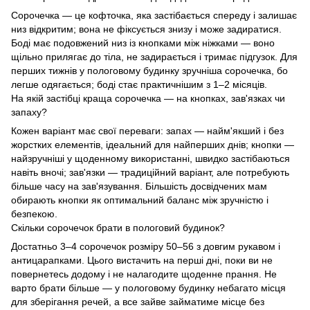
Сорочечка — це кофточка, яка застібається спереду і залишає
низ відкритим; вона не фіксується знизу і може задиратися.
Боді має подовжений низ із кнопками між ніжками — воно
щільно прилягає до тіла, не задирається і тримає підгузок. Для
перших тижнів у пологовому будинку зручніша сорочечка, бо
легше одягається; боді стає практичнішим з 1–2 місяців.
На якій застібці краща сорочечка — на кнопках, зав'язках чи
запаху?
Кожен варіант має свої переваги: запах — найм'якший і без
жорстких елементів, ідеальний для найперших днів; кнопки —
найзручніші у щоденному використанні, швидко застібаються
навіть вночі; зав'язки — традиційний варіант, але потребують
більше часу на зав'язування. Більшість досвідчених мам
обирають кнопки як оптимальний баланс між зручністю і
безпекою.
Скільки сорочечок брати в пологовий будинок?
Достатньо 3–4 сорочечок розміру 50–56 з довгим рукавом і
антицарапками. Цього вистачить на перші дні, поки ви не
повернетесь додому і не налагодите щоденне прання. Не
варто брати більше — у пологовому будинку небагато місця
для зберігання речей, а все зайве займатиме місце без