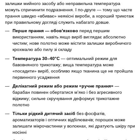
залишки мийного засобу або неправильна температура
можуть спричинити подразнення. І по-друге — тому що часте
прання швидко «вбиває» неякісні вироби, а хороший трикотаж
при правильному догляді служить набагато довше.
Перше прання — обов'язково
перед першим
використанням, навіть якщо виріб виглядає абсолютно
чистим; нове полотно може містити залишки виробничого
крохмалю або пилу зі складу
Температура 30–40°C
— оптимальний режим для
бавовняного трикотажу; вища температура може
«посадити» виріб, особливо якщо тканина ще не пройшла
первинного усадження
Делікатний режим або режим «ручне прання»
—
барабан повинен обертатися м'яко і без агресивного
віджиму; сильне скручування деформує трикотажне
полотно
Тільки рідкий дитячий засіб
без фосфатів,
ароматизаторів і оптичних відбілювачів; порошок може
залишати мікрочастинки у волокнах, які дратують шкіру при
носінні