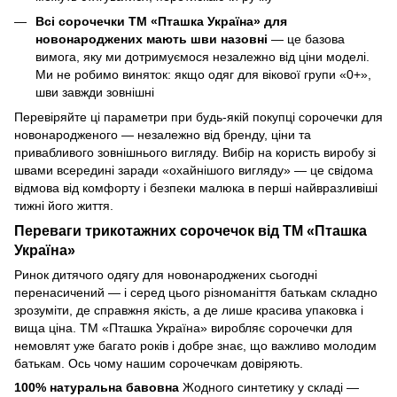
Всі сорочечки ТМ «Пташка Україна» для
новонароджених мають шви назовні
— це базова
вимога, яку ми дотримуємося незалежно від ціни моделі.
Ми не робимо виняток: якщо одяг для вікової групи «0+»,
шви завжди зовнішні
Перевіряйте ці параметри при будь-якій покупці сорочечки для
новонародженого — незалежно від бренду, ціни та
привабливого зовнішнього вигляду. Вибір на користь виробу зі
швами всередині заради «охайнішого вигляду» — це свідома
відмова від комфорту і безпеки малюка в перші найвразливіші
тижні його життя.
Переваги трикотажних сорочечок від ТМ «Пташка
Україна»
Ринок дитячого одягу для новонароджених сьогодні
перенасичений — і серед цього різноманіття батькам складно
зрозуміти, де справжня якість, а де лише красива упаковка і
вища ціна. ТМ «Пташка Україна» виробляє сорочечки для
немовлят уже багато років і добре знає, що важливо молодим
батькам. Ось чому нашим сорочечкам довіряють.
100% натуральна бавовна
Жодного синтетику у складі —