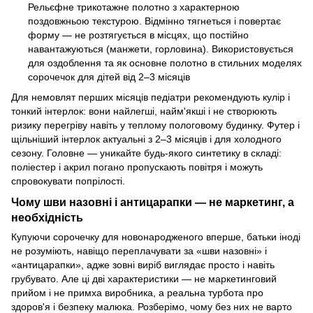
Рельєфне трикотажне полотно з характерною
поздовжньою текстурою. Відмінно тягнеться і повертає
форму — не розтягується в місцях, що постійно
навантажуються (манжети, горловина). Використовується
для оздоблення та як основне полотно в стильних моделях
сорочечок для дітей від 2–3 місяців
Для немовлят перших місяців педіатри рекомендують кулір і
тонкий інтерлок: вони найлегші, найм'якші і не створюють
ризику перегріву навіть у теплому пологовому будинку. Футер і
щільніший інтерлок актуальні з 2–3 місяців і для холодного
сезону. Головне — уникайте будь-якого синтетику в складі:
поліестер і акрил погано пропускають повітря і можуть
спровокувати попрілості.
Чому шви назовні і антицарапки — не маркетинг, а
необхідність
Купуючи сорочечку для новонародженого вперше, батьки іноді
не розуміють, навіщо переплачувати за «шви назовні» і
«антицарапки», адже зовні виріб виглядає просто і навіть
грубувато. Але ці дві характеристики — не маркетинговий
прийом і не примха виробника, а реальна турбота про
здоров'я і безпеку малюка. Розберімо, чому без них не варто