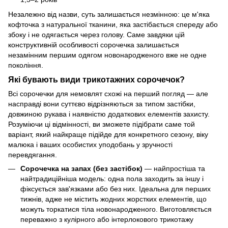
Незалежно від назви, суть залишається незмінною: це м'яка
кофточка з натуральної тканини, яка застібається спереду або
збоку і не одягається через голову. Саме завдяки цій
конструктивній особливості сорочечка залишається
незамінним першим одягом новонародженого вже не одне
покоління.
Які бувають види трикотажних сорочечок?
Всі сорочечки для немовлят схожі на перший погляд — але
насправді вони суттєво відрізняються за типом застібки,
довжиною рукава і наявністю додаткових елементів захисту.
Розуміючи ці відмінності, ви зможете підібрати саме той
варіант, який найкраще підійде для конкретного сезону, віку
малюка і ваших особистих уподобань у зручності
перевдягання.
Сорочечка на запах (без застібок)
— найпростіша та
найтрадиційніша модель: одна пола заходить за іншу і
фіксується зав'язками або без них. Ідеальна для перших
тижнів, адже не містить жодних жорстких елементів, що
можуть торкатися тіла новонародженого. Виготовляється
переважно з кулірного або інтерлокового трикотажу