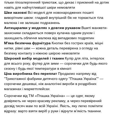
тільки гіпоалергенний трикотаж, що дихає і приємний на дотик
навіть для найчутливішої шкіри немовляти
Шви назовні
Всі моделі для новонароджених пошиті
виворітним швом: гладкий внутрішній бік не торкається тіла
малюка і не залишає подразнень
Антицарапки у моделях з довгим рукавом
Вшиті манжети-
захисники складаються поверх кулачка одним рухом і
захищають обличчя малюка від випадкових подряпин
М'яка безпечна фурнітура
Кнопки без гострих країв, міцні
нитки, рівні шви — кожна деталь перевірена з огляду на
безпеку контакту з ніжною шкірою немовляти
Широкий вибір моделей і тканин
Кулір для літа, інтерлок
для всього року, футер для зими — сорочечки для будь-якого
сезону і будь-якої температури в кімнаті
Ціна виробника без переплат
Продаємо напряму від
"Трикотажної фабрики дитячого одягу "Пташка Україна""
—
сорочечки дешевші, ніж аналогічні вироби в роздрібних
магазинах і маркетплейсах
Сорочечки від ТМ «Пташка Україна» — це одяг, якому
довіряють не через красиву рекламу, а через перевірений
досвід тисяч мам по всій Україні. Якість, яку легко помітити
відразу: варто взяти виріб у руки і відчути м'якість тканини.