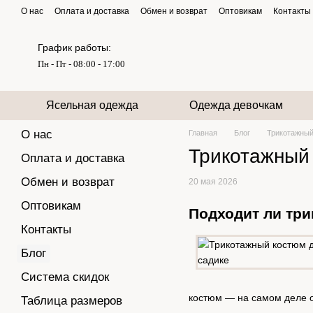
Перейти к основному контенту
О нас
Оплата и доставка
Обмен и возврат
Оптовикам
Контакты
График работы:
Пн - Пт - 08:00 - 17:00
Ясельная одежда
Одежда девочкам
О нас
Главная
Блог
Трикотажный
Трикотажный 
Оплата и доставка
Обмен и возврат
20 мая 2026
Оптовикам
Подходит ли три
Контакты
Блог
Система скидок
костюм — на самом деле о
Таблица размеров