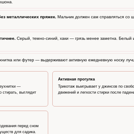
юшона.
ез металлических пряжек.
Мальчик должен сам справляться со 
тичнее.
Серый, темно-синий, хаки — грязь менее заметна. Белый 
хнитка или футер — выдерживают активную ежедневную носку лучш
Активная прогулка
вухнитки —
Трикотаж выигрывает у джинсов по своб
о стирать, выглядит
движений и легкости стирки после паден
еодевания перед сном
уществ для садика.