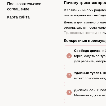
Почему трикотаж про
Пользовательское
соглашение
В сознании многих родит
или «спортивным» — будто
Карта сайта
Джинсы для активного мал
отстирываются, если маль
Трикотажный костюм
не им
Конкретные преимуще
Свобода движений
горке, сидеть по-ту
Для ребенка, котор
Удобный туалет.
Шт
может помогать каж
Дневной сон.
В бол
Мальчика в джинсах