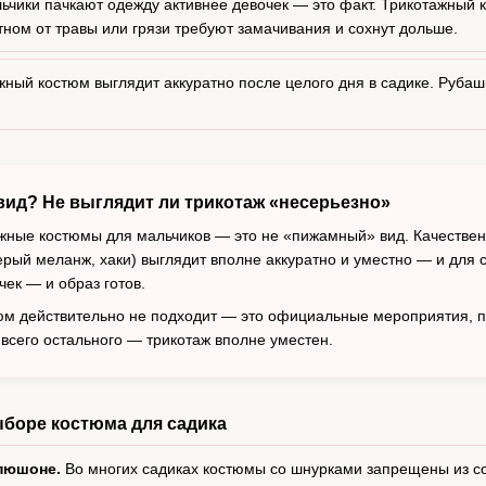
чики пачкают одежду активнее девочек — это факт. Трикотажный 
тном от травы или грязи требуют замачивания и сохнут дольше.
ный костюм выглядит аккуратно после целого дня в садике. Рубаш
вид? Не выглядит ли трикотаж «несерьезно»
ные костюмы для мальчиков — это не «пижамный» вид. Качествен
ерый меланж, хаки) выглядит вполне аккуратно и уместно — и для с
чек — и образ готов.
юм действительно не подходит — это официальные мероприятия, пра
всего остального — трикотаж вполне уместен.
ыборе костюма для садика
апюшоне.
Во многих садиках костюмы со шнурками запрещены из с