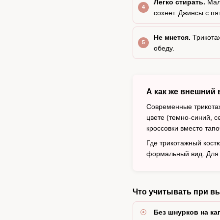
Легко стирать.
Маль
сохнет. Джинсы с пя
Не мнется.
Трикотаж
обеду.
А как же внешний 
Современные трикотаж
цвете (темно-синий, с
кроссовки вместо тапо
Где трикотажный кост
формальный вид. Для 
Что учитывать при в
Без шнурков на к