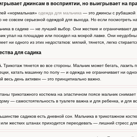
игрывает джинсам в восприятии, но выигрывает на пр
елей «нормальная»
одежда для мальчика
— это джинсы с рубашкой 
 не совсем серьезной одеждой для выхода. Но если посмотреть на 
ьчика в садике — не лучший выбор. Они жесткие и ограничивают д
чик упал на площадке или посидел на мокрой лавке. Они неудобны 
еет ни одного из этих недостатков: мягкий, тянется, легко стирает
ства для садика
.
Трикотаж тянется во все стороны. Мальчик может бегать, лазить 
рецки, катать машинку по полу — и одежда не ограничивает ни одно
ый весь день активен — это принципиально важно.
аны трикотажного костюма на эластичном поясе мальчик снимает и
дому — самостоятельность в туалете важна и для ребенка, и для в
ьшинстве садиков есть дневной сон. Мальчика в трикотажном кост
 или жестких штанах приходится переодевать — лишний стресс для