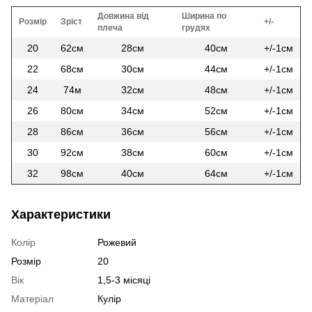
Довжина від
Ширина по
Розмір
Зріст
+/-
плеча
грудях
20
62см
28см
40см
+/-1см
22
68см
30см
44см
+/-1см
24
74м
32см
48см
+/-1см
26
80см
34см
52см
+/-1см
28
86см
36см
56см
+/-1см
30
92см
38см
60см
+/-1см
32
98см
40см
64см
+/-1см
Характеристики
Колір
Рожевий
Розмір
20
Вік
1,5-3 місяці
Матеріал
Кулір