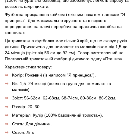
(100% натуральна бавовна), що забезпечує легкість виробу та
дозволяє шкірі дихати.
Футболка прикрашена стійким і якісним накатом-написом "Я
принцеса". Для максимально зручного та швидкого
перевдягання на плечі передбачена практична застібка на
кнопочках.
Ця трикотажна футболка має вільний крій, що не сковує рухів
дитини. Призначена для немовлят та малюків віком від 1,5 до
24 місяців (зріст від 56 см до 92 см). Товар виготовлений на
Полтавській трикотажній фабриці дитячого одягу «Пташка».
Характеристики товару:
Колір: Рожевий (із написом "Я принцеса").
Вік: 1,5–24 місяці (ясельна група для немовлят та
малюків).
Зріст: 56-62см, 62-68см, 68-74см, 80-86см, 86-92см.
Розмір: 20–30.
Матеріал: Кулір (100% бавовняний трикотаж).
Стать: Для дівчинки.
Сезон: Літо.