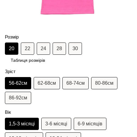
Розмір
20
22
24
28
30
Таблиця розмірів
Зріст
56-62см
62-68см
68-74см
80-86см
86-92см
Вік
1,5-3 місяці
3-6 місяці
6-9 місяців