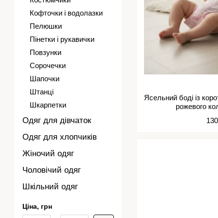
Кофточки і водолазки
Пелюшки
Пінетки і рукавички
Повзунки
Сорочечки
Шапочки
Штанці
Ясельний боді із кор
Шкарпетки
рожевого ко
Одяг для дівчаток
130
Одяг для хлопчиків
Жіночий одяг
Чоловічий одяг
Шкільний одяг
Ціна, грн