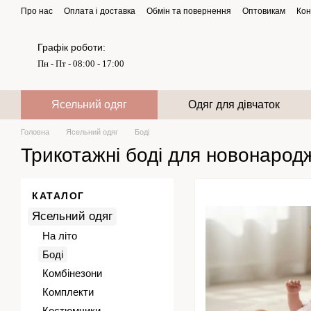
Перейти до основного контенту
Про нас
Оплата і доставка
Обмін та повернення
Оптовикам
Кон
Графік роботи:
Пн - Пт - 08:00 - 17:00
Ясельний одяг
Одяг для дівчаток
Головна
Ясельний одяг
Боді
Трикотажні боді для новонарод
КАТАЛОГ
Ясельний одяг
На літо
Боді
Комбінезони
Комплекти
Костюмчики