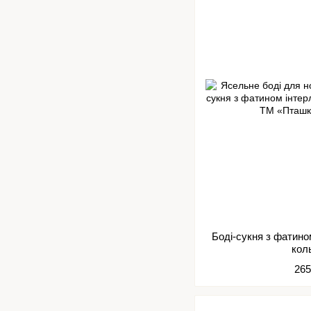
Боді-сукня з фатино
кол
265