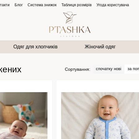
такти
Блог
Система знижок
Таблиця розмірів
Угода користувача
Одяг для хлопчиків
Жіночий одяг
жених
спочатку нові
за по
Сортування: