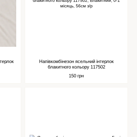
нтерлок
Напівкомбінезон ясельний інтерлок
блакитного кольору 117502
150 грн