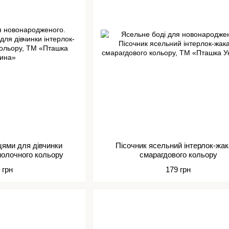
цями для дівчинки
Пісочник ясельний інтерлок-жа
молочного кольору
смарагдового кольору
 грн
179 грн