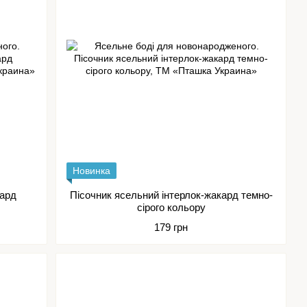
Новинка
кард
Пісочник ясельний інтерлок-жакард темно-
сірого кольору
179 грн