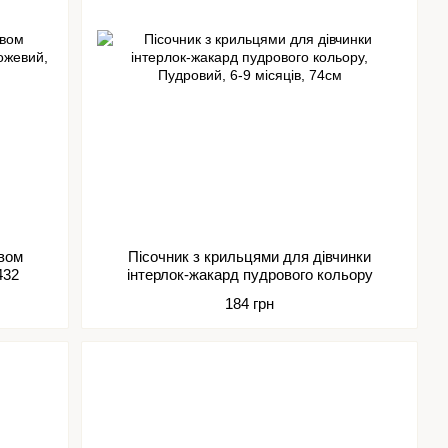
авом
Пісочник з крильцями для дівчинки
432
інтерлок-жакард пудрового кольору
184 грн