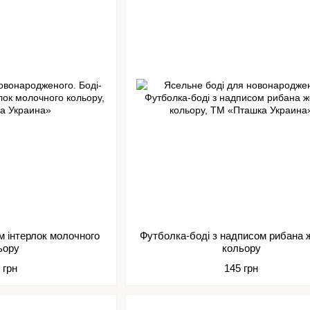
м інтерлок молочного
Футболка-боді з надписом рибана 
ьору
кольору
 грн
145 грн