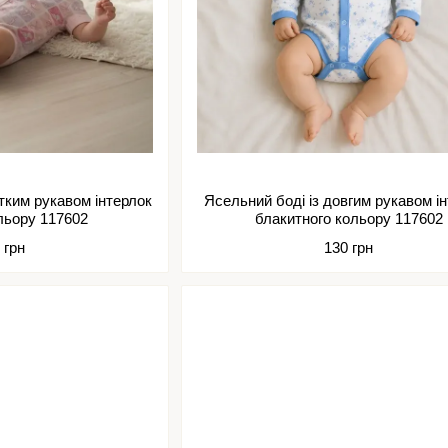
отким рукавом інтерлок
Ясельний боді із довгим рукавом і
льору 117602
блакитного кольору 117602
 грн
130 грн