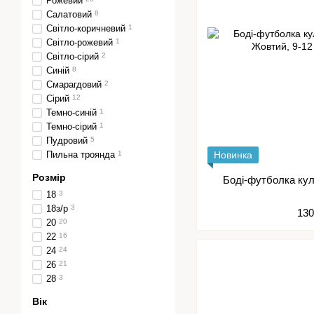
Рожевий
Салатовий
8
Світло-коричневий
1
Світло-рожевий
1
Світло-сірий
2
Синій
8
Смарагдовий
2
Сірий
12
Темно-синій
1
Темно-сірий
1
Пудровий
5
Пильна троянда
1
Новинка
Розмір
18
3
18з/р
3
130
20
20
22
16
24
24
26
21
28
3
Вік