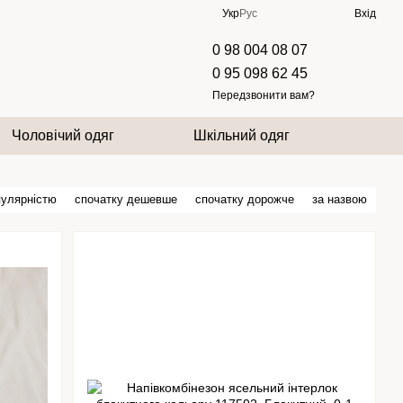
Укр
Рус
Вхід
0 98 004 08 07
0 95 098 62 45
Передзвонити вам?
Чоловічий одяг
Шкільний одяг
пулярністю
спочатку дешевше
спочатку дорожче
за назвою