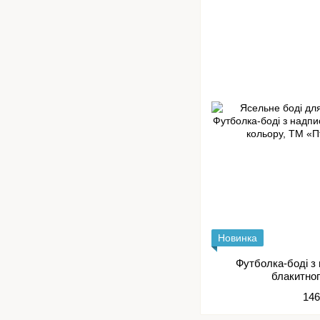
Новинка
Футболка-боді з
блакитно
146