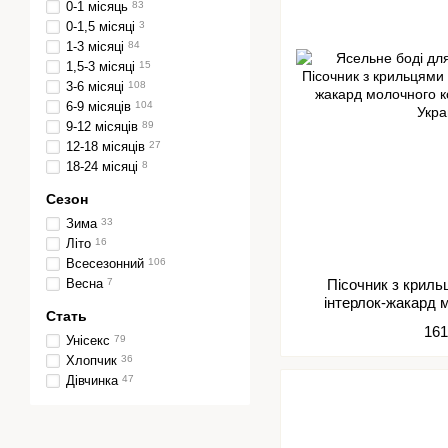
0-1 місяць
83
0-1,5 місяці
3
1-3 місяці
84
1,5-3 місяці
15
3-6 місяці
108
6-9 місяців
104
9-12 місяців
89
12-18 місяців
27
18-24 місяці
8
Сезон
Зима
33
Літо
16
Всесезонний
106
Весна
7
Пісочник з криль
інтерлок-жакард 
Стать
161
Унісекс
79
Хлопчик
36
Дівчинка
47