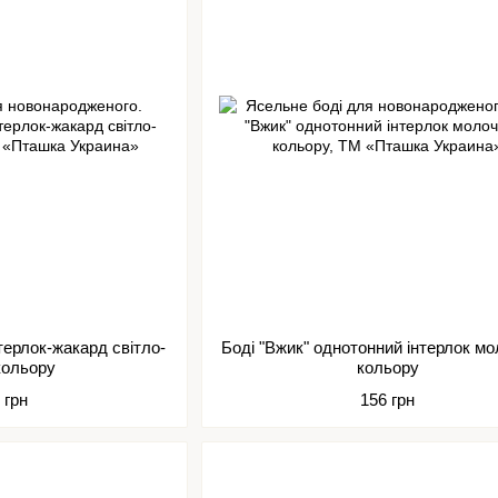
терлок-жакард світло-
Боді "Вжик" однотонний інтерлок мо
 кольору
кольору
 грн
156 грн