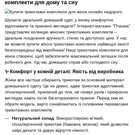
комплекти для дому та сну
Шукаєте ідеальний домашній одяг, у якому комфортно
відпочивати та приємно виглядати? Інтернет-магазин "Пташка"
представляє колекцію жіночих трикотажних комплектів –
ідеальне поєднання зручності, стилю та доступної ціни. У нас
ви можете купити жіночі трикотажні комплекти найвищої якості
безпосередньо від виробника! Наші трикотажні комплекти для
жінок створені, щоб забезпечити максимальний затишок після
робочого дня, під час домашніх справ або солодкого сну.
✨ Комфорт у кожній деталі: Якість від виробника
Жінки все частіше обирають трикотаж як основний матеріал
домашнього одягу. Це не дивно, адже трикотаж адаптивний,
гіпоалергенний, приємний до тіла, не сковує рухів і прекрасно
виглядає навіть після багаторазового прання. Перед тим як
обрати модель, варто ознайомитись із головними перевагами
трикотажних комплектів.
Натуральний склад
: Використовуємо м'який,
гіпоалергенний трикотаж (бавовна, віскоза), який дозволяє
шкірі дихати та дарує відчуття ніжності.