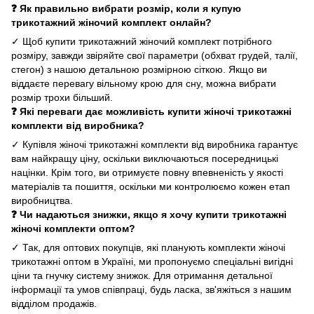
❓ Як правильно вибрати розмір, коли я купую
трикотажний жіночий комплект онлайн?
✓ Щоб купити трикотажний жіночий комплект потрібного
розміру, завжди звіряйте свої параметри (обхват грудей, талії,
стегон) з нашою детальною розмірною сіткою. Якщо ви
віддаєте перевагу вільному крою для сну, можна вибрати
розмір трохи більший.
❓ Які переваги дає можливість купити жіночі трикотажні
комплекти від виробника?
✓ Купівля жіночі трикотажні комплекти від виробника гарантує
вам найкращу ціну, оскільки виключаються посередницькі
націнки. Крім того, ви отримуєте повну впевненість у якості
матеріалів та пошиття, оскільки ми контролюємо кожен етап
виробництва.
❓ Чи надаються знижки, якщо я хочу купити трикотажні
жіночі комплекти оптом?
✓ Так, для оптових покупців, які планують комплекти жіночі
трикотажні оптом в Україні, ми пропонуємо спеціальні вигідні
ціни та гнучку систему знижок. Для отримання детальної
інформації та умов співпраці, будь ласка, зв'яжіться з нашим
відділом продажів.