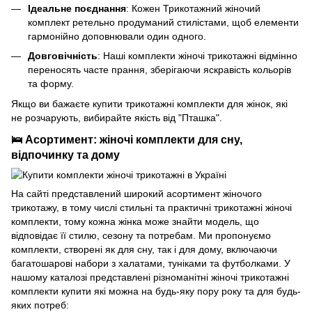
Ідеальне поєднання
: Кожен Трикотажний жіночий
комплект ретельно продуманий стилістами, щоб елементи
гармонійно доповнювали один одного.
Довговічність
: Наші комплекти жіночі трикотажні відмінно
переносять часте прання, зберігаючи яскравість кольорів
та форму.
Якщо ви бажаєте купити трикотажні комплекти для жінок, які
не розчарують, вибирайте якість від "Пташка".
🛌 Асортимент: жіночі комплекти для сну,
відпочинку та дому
На сайті представлений
широкий асортимент жіночого
трикотажу
, в тому числі стильні та практичні трикотажні жіночі
комплекти, тому кожна жінка може знайти модель, що
відповідає її стилю, сезону та потребам. Ми пропонуємо
комплекти, створені як для сну, так і для дому, включаючи
багатошарові набори з халатами, туніками та футболками. У
нашому каталозі представлені різноманітні жіночі трикотажні
комплекти купити які можна на будь-яку пору року та для будь-
яких потреб: