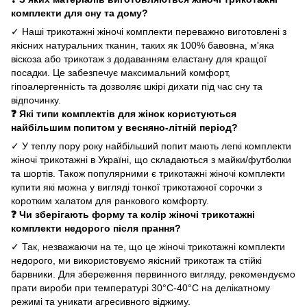
комплекти для сну та дому?
✓ Наші трикотажні жіночі комплекти переважно виготовлені з
якісних натуральних тканин, таких як 100% бавовна, м'яка
віскоза або трикотаж з додаванням еластану для кращої
посадки. Це забезпечує максимальний комфорт,
гіпоалергенність та дозволяє шкірі дихати під час сну та
відпочинку.
❓ Які типи комплектів для жінок користуються
найбільшим попитом у весняно-літній період?
✓ У теплу пору року найбільший попит мають легкі комплекти
жіночі трикотажні в Україні, що складаються з майки/футболки
та шортів. Також популярними є трикотажні жіночі комплекти
купити які можна у вигляді тонкої трикотажної сорочки з
коротким халатом для ранкового комфорту.
❓ Чи зберігають форму та колір жіночі трикотажні
комплекти недорого після прання?
✓ Так, незважаючи на те, що це жіночі трикотажні комплекти
недорого, ми використовуємо якісний трикотаж та стійкі
барвники. Для збереження первинного вигляду, рекомендуємо
прати вироби при температурі 30°C-40°C на делікатному
режимі та уникати агресивного віджиму.