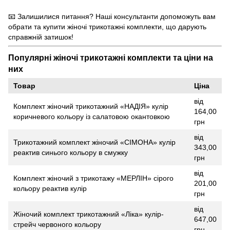
📧 Залишилися питання? Наші консультанти допоможуть вам
обрати та купити жіночі трикотажні комплекти, що дарують
справжній затишок!
Популярні жіночі трикотажні комплекти та ціни на
них
Товар
Ціна
від
Комплект жіночий трикотажний «НАДІЯ» кулір
164,00
коричневого кольору із салатовою окантовкою
грн
від
Трикотажний комплект жіночий «СІМОНА» кулір
343,00
реактив синього кольору в смужку
грн
від
Комплект жіночий з трикотажу «МЕРЛІН» сірого
201,00
кольору реактив кулір
грн
від
Жіночий комплект трикотажний «Ліка» кулір-
647,00
стрейч червоного кольору
грн