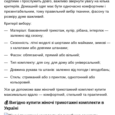
сидітиме і прослужить довго, важливо звернути увагу на кілька
критеріїв. Домашній одяг має бути одночасно комфортним і
презентабельним, тому правильний вибір тканини, фасону та
розміру дуже важливий.
Критерії вибору:
Матеріал: бавовняний трикотаж, кулір, рібана, інтерлок —
залежно від сезону;
Сезонність: літні моделі зі шортами або майками, зимові —
з халатами або довгими штанами;
Фасон: облягаючий, прямий або вільний;
Тип комплекту: для сну, для дому або універсальний;
Довжина рукава та штанів: залежно від погоди і вподобань;
Стиль: стриманий або з принтом, однотонний або
кольоровий.
Усе це допоможе вам жіночий трикотажний комплект купити
максимально вдало — комфортний, стильний та практичний.
💰 Вигідно купити жіночі трикотажні комплекти в
Україні