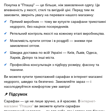
Покупка в "Пташці" — це більше, ніж замовлення одягу. Це
впевненість у якості, стилі та вигідній ціні. Перед тим як
замовити, зверніть увагу на переваги нашого магазину:
Прямий виробник — тому ви купуєте сарафани трикотажні
недорого, без націнок посередників.
Ретельний контроль якості на кожному етапі виробництва.
Можливість купити оптом і в роздріб — знижки при
замовленні оптом.
Швидка доставка по всій Україні — Київ, Львів, Одеса,
Харків, Дніпро та інші міста.
Професійна консультація з підбору розміру, фасону та
тканини.
Ви можете купити трикотажний сарафан в інтернет магазині
недорого, швидко та безпечно. Замовляйте зараз — і
насолоджуйтеся комфортом уже завтра!
📌 Підсумок
Сарафан — це не лише зручно, а й красиво. В
інтернет-
магазині "Пташка"
ви зможете купити сарафан
трикотажний недорого — як для себе, так і оптом для бізнесу.