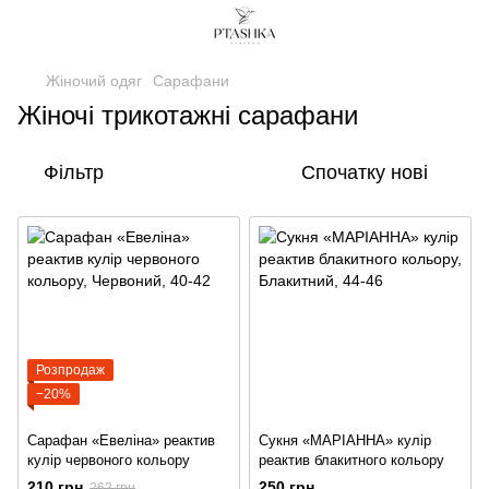
Жіночий одяг
Сарафани
Жіночі трикотажні сарафани
Фільтр
Спочатку нові
Розпродаж
−20%
Сарафан «Евеліна» реактив
Сукня «МАРІАННА» кулір
кулір червоного кольору
реактив блакитного кольору
210 грн
250 грн
262 грн