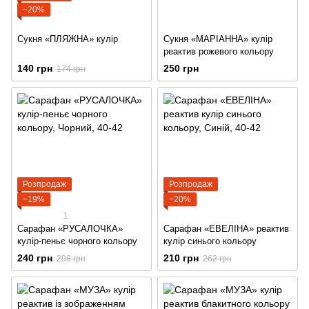
−20%
Сукня «ПЛЯЖНА» кулір
Сукня «МАРІАННА» кулір
реактив рожевого кольору
140 грн
250 грн
174 грн
Розпродаж
Розпродаж
−19%
−20%
1
Сарафан «РУСАЛОЧКА»
Сарафан «ЕВЕЛІНА» реактив
кулір-пеньє чорного кольору
кулір синього кольору
240 грн
210 грн
298 грн
262 грн