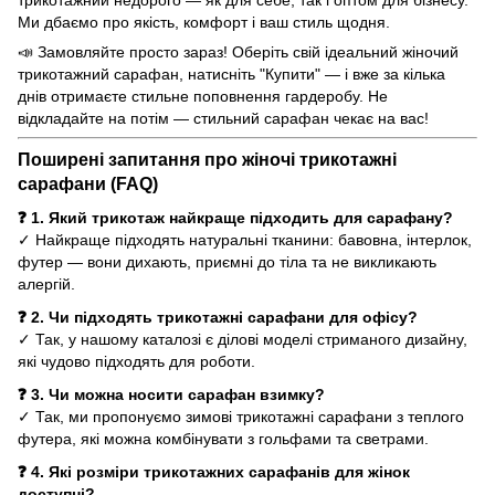
Ми дбаємо про якість, комфорт і ваш стиль щодня.
📣 Замовляйте просто зараз! Оберіть свій ідеальний жіночий
трикотажний сарафан, натисніть "Купити" — і вже за кілька
днів отримаєте стильне поповнення гардеробу. Не
відкладайте на потім — стильний сарафан чекає на вас!
Поширені запитання про жіночі трикотажні
сарафани (FAQ)
❓ 1. Який трикотаж найкраще підходить для сарафану?
✓ Найкраще підходять натуральні тканини: бавовна, інтерлок,
футер — вони дихають, приємні до тіла та не викликають
алергій.
❓ 2. Чи підходять трикотажні сарафани для офісу?
✓ Так, у нашому каталозі є ділові моделі стриманого дизайну,
які чудово підходять для роботи.
❓ 3. Чи можна носити сарафан взимку?
✓ Так, ми пропонуємо зимові трикотажні сарафани з теплого
футера, які можна комбінувати з гольфами та светрами.
❓ 4. Які розміри трикотажних сарафанів для жінок
доступні?