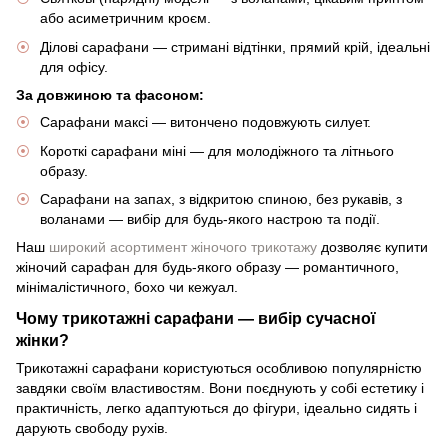
або асиметричним кроєм.
Ділові сарафани — стримані відтінки, прямий крій, ідеальні
для офісу.
За довжиною та фасоном:
Сарафани максі — витончено подовжують силует.
Короткі сарафани міні — для молодіжного та літнього
образу.
Сарафани на запах, з відкритою спиною, без рукавів, з
воланами — вибір для будь-якого настрою та події.
Наш
широкий асортимент жіночого трикотажу
дозволяє купити
жіночий сарафан для будь-якого образу — романтичного,
мінімалістичного, бохо чи кежуал.
Чому трикотажні сарафани — вибір сучасної
жінки?
Трикотажні сарафани користуються особливою популярністю
завдяки своїм властивостям. Вони поєднують у собі естетику і
практичність, легко адаптуються до фігури, ідеально сидять і
дарують свободу рухів.