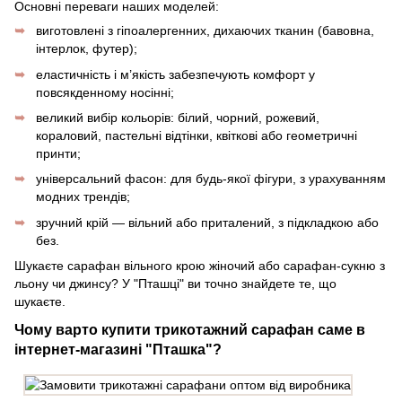
Основні переваги наших моделей:
виготовлені з гіпоалергенних, дихаючих тканин (бавовна,
інтерлок, футер);
еластичність і м’якість забезпечують комфорт у
повсякденному носінні;
великий вибір кольорів: білий, чорний, рожевий,
кораловий, пастельні відтінки, квіткові або геометричні
принти;
універсальний фасон: для будь-якої фігури, з урахуванням
модних трендів;
зручний крій — вільний або приталений, з підкладкою або
без.
Шукаєте сарафан вільного крою жіночий або сарафан-сукню з
льону чи джинсу? У "Пташці" ви точно знайдете те, що
шукаєте.
Чому варто купити трикотажний сарафан саме в
інтернет-магазині "Пташка"?