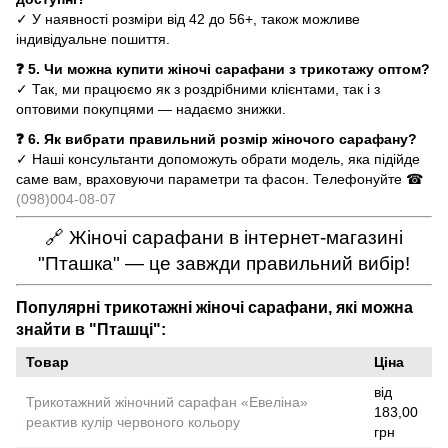
✓ У наявності розміри від 42 до 56+, також можливе
індивідуальне пошиття.
❓ 5. Чи можна купити жіночі сарафани з трикотажу оптом?
✓ Так, ми працюємо як з роздрібними клієнтами, так і з
оптовими покупцями — надаємо знижки.
❓ 6. Як вибрати правильний розмір жіночого сарафану?
✓ Наші консультанти допоможуть обрати модель, яка підійде
саме вам, враховуючи параметри та фасон. Телефонуйте ☎
(098)004-08-07
🔗 Жіночі сарафани в інтернет-магазині
"Пташка" — це завжди правильний вибір!
Популярні трикотажні жіночі сарафани, які можна
знайти в "Пташці":
Товар
Ціна
від
Трикотажний жіночний сарафан «Евеліна»
183,00
реактив кулір червоного кольору
грн