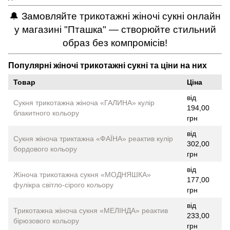
🔔 Замовляйте трикотажні жіночі сукні онлайн
у магазині "Пташка" — створюйте стильний
образ без компромісів!
Популярні жіночі трикотажні сукні та ціни на них
Товар
Ціна
від
Сукня трикотажна жіноча «ГАЛИНА» кулір
194,00
блакитного кольору
грн
від
Сукня жіноча триктажна «ФАЇНА» реактив кулір
302,00
бордового кольору
грн
від
Жіноча трикотажна сукня «МОДНЯШКА»
177,00
фулікра світло-сірого кольору
грн
від
Трикотажна жіноча сукня «МЕЛІНДА» реактив
233,00
бірюзового кольору
грн