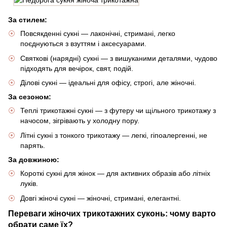
За стилем:
Повсякденні сукні — лаконічні, стримані, легко
поєднуються з взуттям і аксесуарами.
Святкові (нарядні) сукні — з вишуканими деталями, чудово
підходять для вечірок, свят, подій.
Ділові сукні — ідеальні для офісу, строгі, але жіночні.
За сезоном:
Теплі трикотажні сукні — з футеру чи щільного трикотажу з
начосом, зігрівають у холодну пору.
Літні сукні з тонкого трикотажу — легкі, гіпоалергенні, не
парять.
За довжиною:
Короткі сукні для жінок — для активних образів або літніх
луків.
Довгі жіночі сукні — жіночні, стримані, елегантні.
Переваги жіночих трикотажних суконь: чому варто
обрати саме їх?