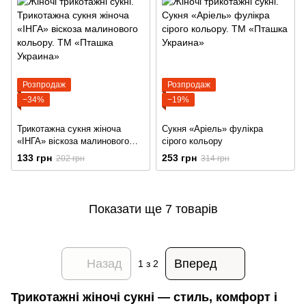
Розпродаж
Розпродаж
−34%
−19%
Трикотажна сукня жіноча
Сукня «Аріель» фулікра
«ІНГА» віскоза малинового
сірого кольору
кольору
133 грн
253 грн
202 грн
314 грн
Показати ще 7 товарів
Назад
Вперед
1
з 2
Трикотажні жіночі сукні — стиль, комфорт і