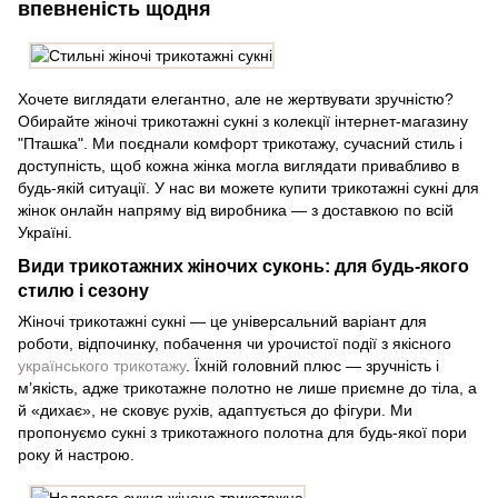
впевненість щодня
Хочете виглядати елегантно, але не жертвувати зручністю?
Обирайте жіночі трикотажні сукні з колекції інтернет-магазину
"Пташка". Ми поєднали комфорт трикотажу, сучасний стиль і
доступність, щоб кожна жінка могла виглядати привабливо в
будь-якій ситуації. У нас ви можете купити трикотажні сукні для
жінок онлайн напряму від виробника — з доставкою по всій
Україні.
Види трикотажних жіночих суконь: для будь-якого
стилю і сезону
Жіночі трикотажні сукні — це універсальний варіант для
роботи, відпочинку, побачення чи урочистої події з якісного
українського трикотажу
. Їхній головний плюс — зручність і
м’якість, адже трикотажне полотно не лише приємне до тіла, а
й «дихає», не сковує рухів, адаптується до фігури. Ми
пропонуємо сукні з трикотажного полотна для будь-якої пори
року й настрою.