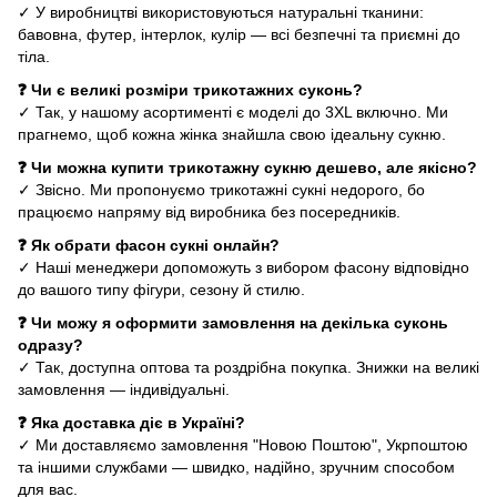
✓ У виробництві використовуються натуральні тканини:
бавовна, футер, інтерлок, кулір — всі безпечні та приємні до
тіла.
❓ Чи є великі розміри трикотажних суконь?
✓ Так, у нашому асортименті є моделі до 3XL включно. Ми
прагнемо, щоб кожна жінка знайшла свою ідеальну сукню.
❓ Чи можна купити трикотажну сукню дешево, але якісно?
✓ Звісно. Ми пропонуємо трикотажні сукні недорого, бо
працюємо напряму від виробника без посередників.
❓ Як обрати фасон сукні онлайн?
✓ Наші менеджери допоможуть з вибором фасону відповідно
до вашого типу фігури, сезону й стилю.
❓ Чи можу я оформити замовлення на декілька суконь
одразу?
✓ Так, доступна оптова та роздрібна покупка. Знижки на великі
замовлення — індивідуальні.
❓ Яка доставка діє в Україні?
✓ Ми доставляємо замовлення "Новою Поштою", Укрпоштою
та іншими службами — швидко, надійно, зручним способом
для вас.