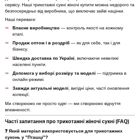
сервісу. Наші трикотажні сукні жіночі купити можна недорого та
безпосередньо від виробника, що виключає зайві націнки.
Наші переваги:
Власне виробництво
— контроль якості на кожному
етапі.
Продаж оптом і в роздріб
— як для себе, так і для
бізнесу.
Швидка доставка по Україні
, включаючи невеликі
населені пункти.
Допомога у виборі розміру та моделі
— підтримка в
онлайн-режимі.
Завжди актуальні моделі
, вигідні ціни, часті оновлення
колекції.
Ми створюємо не просто одяг — ми створюємо відчуття
впевненості.
Часті запитання про трикотажні жіночі сукні (FAQ)
❓ Який матеріал використовується для трикотажних
суконь у "Пташці"?