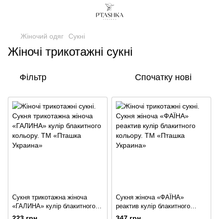
Жіночий одяг
Сукні
Жіночі трикотажні сукні
Фільтр
Спочатку нові
Сукня трикотажна жіноча
Сукня жіноча «ФАЇНА»
«ГАЛИНА» кулір блакитного
реактив кулір блакитного
кольору
кольору
223 грн
347 грн