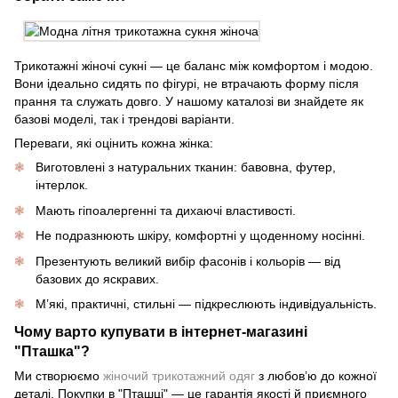
Трикотажні жіночі сукні — це баланс між комфортом і модою.
Вони ідеально сидять по фігурі, не втрачають форму після
прання та служать довго. У нашому каталозі ви знайдете як
базові моделі, так і трендові варіанти.
Переваги, які оцінить кожна жінка:
Виготовлені з натуральних тканин: бавовна, футер,
інтерлок.
Мають гіпоалергенні та дихаючі властивості.
Не подразнюють шкіру, комфортні у щоденному носінні.
Презентують великий вибір фасонів і кольорів — від
базових до яскравих.
М’які, практичні, стильні — підкреслюють індивідуальність.
Чому варто купувати в інтернет-магазині
"Пташка"?
Ми створюємо
жіночий трикотажний одяг
з любов’ю до кожної
деталі. Покупки в "Пташці" — це гарантія якості й приємного