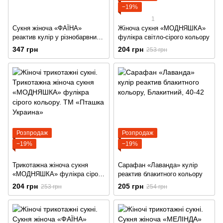
−19%
1
Сукня жіноча «ФАЇНА»
Жіноча сукня «МОДНЯШКА»
реактив кулір у різнобарвний
фулікра світло-сірого кольору
горошок
347 грн
204 грн
253 грн
Розпродаж
Розпродаж
−19%
−19%
Трикотажна жіноча сукня
Сарафан «Лаванда» кулір
«МОДНЯШКА» фулікра сірого
реактив блакитного кольору
кольору
204 грн
205 грн
253 грн
254 грн