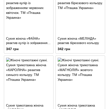
Сукня жіноча «ФАЇНА»
Сукня жіноча «МЕЛІНДА»
реактив кулір із зображенням
реактив бірюзового кольору
червоних квіточок
347 грн
342 грн
Сукня трикотажна жіноча
Сукня жіноча трикотажна