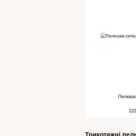
Пелюшк
122
Трикотажні пел