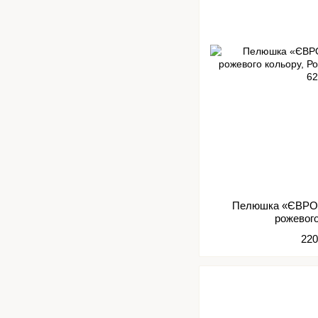
Пелюшка «ЄВРО
рожевог
220