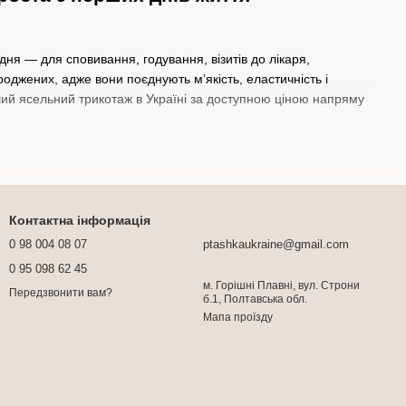
я — для сповивання, годування, візитів до лікаря,
джених, адже вони поєднують м’якість, еластичність і
ший
ясельний трикотаж
в Україні за доступною ціною напряму
ння малюка, утеплення під час прогулянок або як легка ковдра
 рухів і не тиснучи. Завдяки натуральному складу тканини
чутливої шкіри.
Контактна інформація
0 98 004 08 07
ptashkaukraine@gmail.com
0 95 098 62 45
м. Горішні Плавні, вул. Строни
Передзвонити вам?
б.1, Полтавська обл.
Мапа проїзду
мо різноманітні розміри та кольори, щоб кожна мама могла