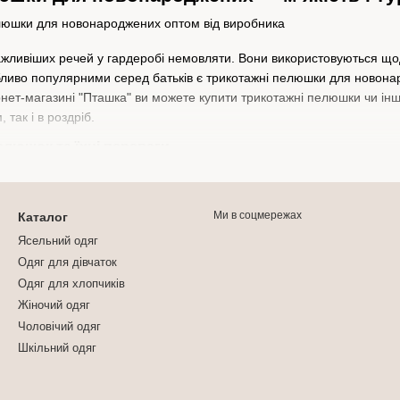
ливіших речей у гардеробі немовляти. Вони використовуються щодн
ливо популярними серед батьків є трикотажні пелюшки для новонаро
рнет-магазині "Пташка" ви можете купити трикотажні пелюшки чи ін
 так і в роздріб.
люшок та їхні переваги
універсальні текстильні вироби, які чудово підходять для сповива
вага — еластичність: вони м’яко облягають тіло дитини, не сковуючи
), трикотаж «дихає», не викликає подразнень і підходить навіть для 
Ми в соцмережах
Каталог
Ясельний одяг
 пелюшок у магазині "Пташка":
Одяг для дівчаток
інтерлоку — гладенькі, ніжні, особливо приємні до тіла.
Одяг для хлопчиків
начосом) — більш щільні, добре зберігають тепло.
Жіночий одяг
з начосу — ідеальні для теплої пори року.
Чоловічий одяг
Шкільний одяг
кі та легкі, відмінно підходять для літа.
шви, міцну строчку, не втрачають форму після прання. Ми пропонує
бно.