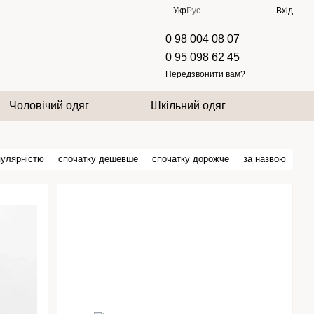
Укр
Рус
Вхід
0 98 004 08 07
0 95 098 62 45
Передзвонити вам?
Чоловічий одяг
Шкільний одяг
пулярністю
спочатку дешевше
спочатку дорожче
за назвою