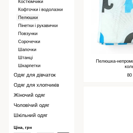
Костюмчики
Кофточки і водолазки
Пелюшки
Пінетки і рукавички
Повзунки
Сорочечки
Шапочки
Штанці
Пелюшка-непромо
Шкарпетки
кол
Одяг для дівчаток
80
Одяг для хлопчиків
Жіночий одяг
Чоловічий одяг
Шкільний одяг
Ціна, грн