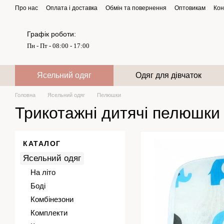
Перейти до основного контенту
Про нас
Оплата і доставка
Обмін та повернення
Оптовикам
Кон
Графік роботи:
Пн - Пт - 08:00 - 17:00
Ясельний одяг
Одяг для дівчаток
Головна
Ясельний одяг
Пелюшки
Трикотажні дитячі пелюшки
КАТАЛОГ
Ясельний одяг
На літо
Боді
Комбінезони
Комплекти