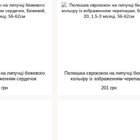
на липучці бежевого
Пелюшка єврококон на липучці бе
аженням сердечок
кольору із зображенням череп
 грн
201 грн