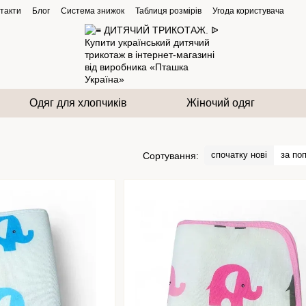
такти
Блог
Система знижок
Таблиця розмірів
Угода користувача
Одяг для хлопчиків
Жіночий одяг
спочатку нові
за по
Сортування: