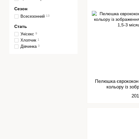
Сезон
Всесезонний
13
Стать
Унісекс
9
Хлопчик
1
Дівчинка
3
Пелюшка єврококон 
кольору із зоб
201