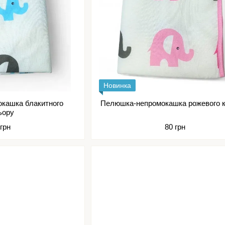
Новинка
кашка блакитного
Пелюшка-непромокашка рожевого 
ьору
 грн
80 грн