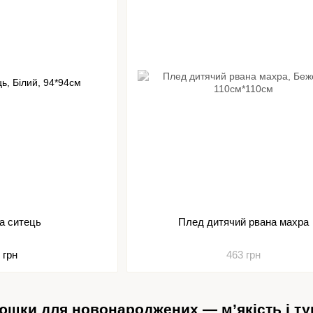
а ситець
Плед дитячий рвана махра
 грн
463 грн
юшки для новонароджених — м’якість і ту