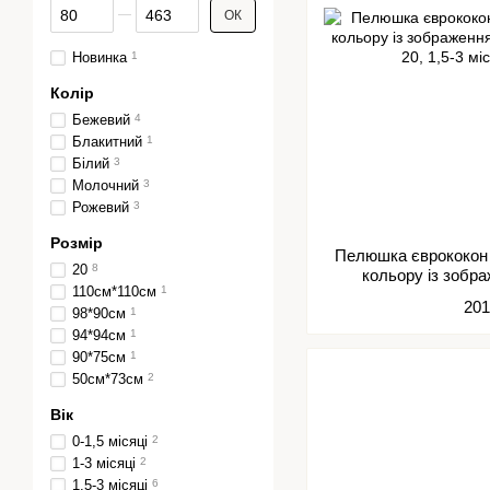
Від Ціна, грн
До Ціна, грн
ОК
Новинка
1
Колір
Бежевий
4
Блакитний
1
Білий
3
Молочний
3
Рожевий
3
Розмір
Пелюшка єврококон 
20
8
кольору із зобр
110см*110см
1
201
98*90см
1
94*94см
1
90*75см
1
50см*73см
2
Вік
0-1,5 місяці
2
1-3 місяці
2
1,5-3 місяці
6