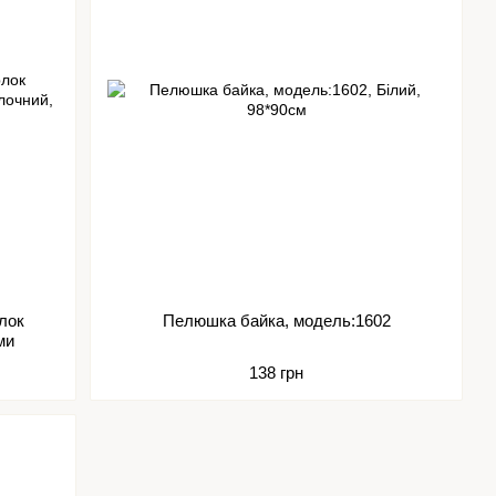
лок
Пелюшка байка, модель:1602
ми
138 грн