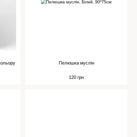
кольору
Пелюшка муслін
120 грн