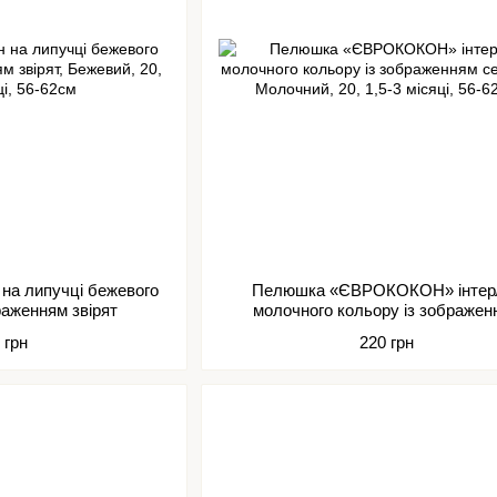
на липучці бежевого
Пелюшка «ЄВРОКОКОН» інтер
раженням звірят
молочного кольору із зображен
сердечок
 грн
220 грн