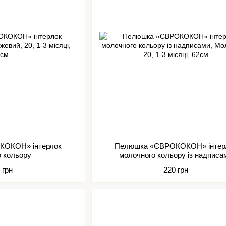
КОКОН» інтерлок
Пелюшка «ЄВРОКОКОН» інтер
о кольору
молочного кольору із надписа
 грн
220 грн