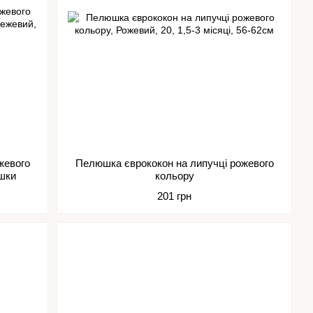
жевого
Пелюшка єврококон на липучці рожевого
ашки
кольору
201 грн