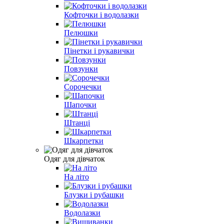
Кофточки і водолазки
Пелюшки
Пінетки і рукавички
Повзунки
Сорочечки
Шапочки
Штанці
Шкарпетки
Одяг для дівчаток
На літо
Блузки і рубашки
Водолазки