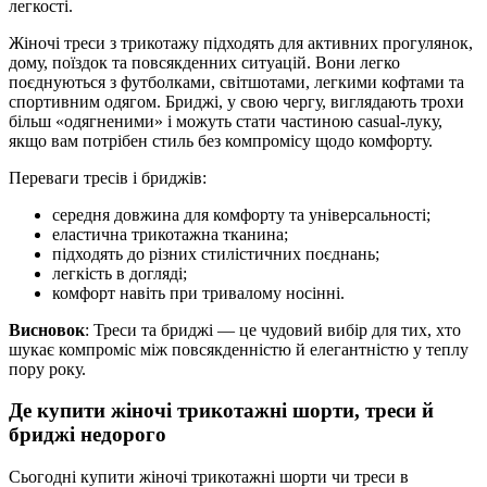
легкості.
Жіночі треси з трикотажу підходять для активних прогулянок,
дому, поїздок та повсякденних ситуацій. Вони легко
поєднуються з футболками, світшотами, легкими кофтами та
спортивним одягом. Бриджі, у свою чергу, виглядають трохи
більш «одягненими» і можуть стати частиною casual-луку,
якщо вам потрібен стиль без компромісу щодо комфорту.
Переваги тресів і бриджів:
середня довжина для комфорту та універсальності;
еластична трикотажна тканина;
підходять до різних стилістичних поєднань;
легкість в догляді;
комфорт навіть при тривалому носінні.
Висновок
: Треси та бриджі — це чудовий вибір для тих, хто
шукає компроміс між повсякденністю й елегантністю у теплу
пору року.
Де купити жіночі трикотажні шорти, треси й
бриджі недорого
Сьогодні купити жіночі трикотажні шорти чи треси в