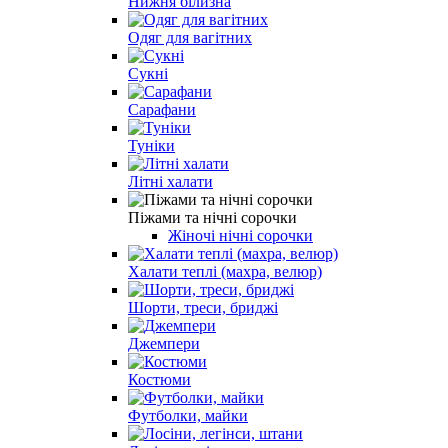
Нижня білизна
Одяг для вагітних
Сукні
Сарафани
Туніки
Літні халати
Піжами та нічні сорочки
Жіночі нічні сорочки
Халати теплі (махра, велюр)
Шорти, треси, бриджі
Джемпери
Костюми
Футболки, майки