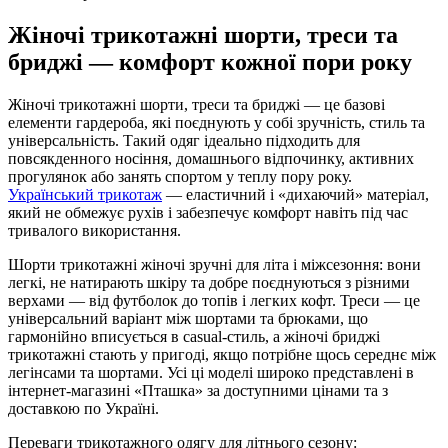
Жіночі трикотажні шорти, треси та
бриджі — комфорт кожної пори року
Жіночі трикотажні шорти, треси та бриджі — це базові
елементи гардероба, які поєднують у собі зручність, стиль та
універсальність. Такий одяг ідеально підходить для
повсякденного носіння, домашнього відпочинку, активних
прогулянок або занять спортом у теплу пору року.
Український трикотаж
— еластичний і «дихаючий» матеріал,
який не обмежує рухів і забезпечує комфорт навіть під час
тривалого використання.
Шорти трикотажні жіночі зручні для літа і міжсезоння: вони
легкі, не натирають шкіру та добре поєднуються з різними
верхами — від футболок до топів і легких кофт. Треси — це
універсальний варіант між шортами та брюками, що
гармонійно вписується в casual-стиль, а жіночі бриджі
трикотажні стають у пригоді, якщо потрібне щось середнє між
легінсами та шортами. Усі ці моделі широко представлені в
інтернет-магазині «Пташка» за доступними цінами та з
доставкою по Україні.
Переваги трикотажного одягу для літнього сезону: