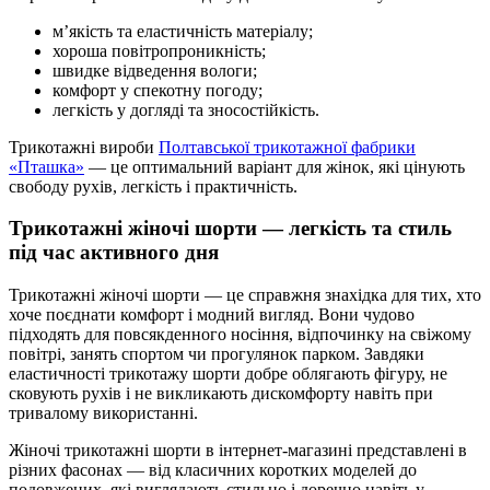
м’якість та еластичність матеріалу;
хороша повітропроникність;
швидке відведення вологи;
комфорт у спекотну погоду;
легкість у догляді та зносостійкість.
Трикотажні вироби
Полтавської трикотажної фабрики
«Пташка»
— це оптимальний варіант для жінок, які цінують
свободу рухів, легкість і практичність.
Трикотажні жіночі шорти — легкість та стиль
під час активного дня
Трикотажні жіночі шорти — це справжня знахідка для тих, хто
хоче поєднати комфорт і модний вигляд. Вони чудово
підходять для повсякденного носіння, відпочинку на свіжому
повітрі, занять спортом чи прогулянок парком. Завдяки
еластичності трикотажу шорти добре облягають фігуру, не
сковують рухів і не викликають дискомфорту навіть при
тривалому використанні.
Жіночі трикотажні шорти в інтернет-магазині представлені в
різних фасонах — від класичних коротких моделей до
подовжених, які виглядають стильно і доречно навіть у