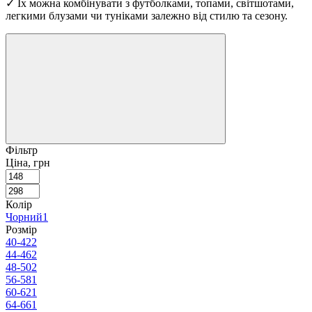
✓ Їх можна комбінувати з футболками, топами, світшотами,
легкими блузами чи туніками залежно від стилю та сезону.
Фільтр
Ціна, грн
Колір
Чорний
1
Розмір
40-42
2
44-46
2
48-50
2
56-58
1
60-62
1
64-66
1