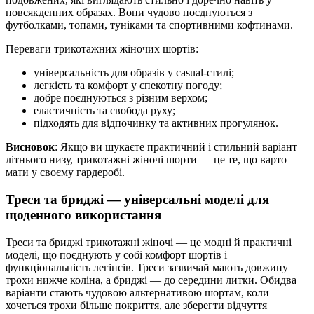
повсякденних образах. Вони чудово поєднуються з
футболками, топами, туніками та спортивними кофтинами.
Переваги трикотажних жіночих шортів:
універсальність для образів у casual-стилі;
легкість та комфорт у спекотну погоду;
добре поєднуються з різним верхом;
еластичність та свобода руху;
підходять для відпочинку та активних прогулянок.
Висновок
: Якщо ви шукаєте практичний і стильний варіант
літнього низу, трикотажні жіночі шорти — це те, що варто
мати у своєму гардеробі.
Треси та бриджі — універсальні моделі для
щоденного використання
Треси та бриджі трикотажні жіночі — це модні й практичні
моделі, що поєднують у собі комфорт шортів і
функціональність легінсів. Треси зазвичай мають довжину
трохи нижче коліна, а бриджі — до середини литки. Обидва
варіанти стають чудовою альтернативою шортам, коли
хочеться трохи більше покриття, але зберегти відчуття