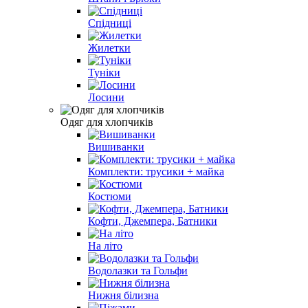
Спідниці
Жилетки
Туніки
Лосини
Одяг для хлопчиків
Вишиванки
Комплекти: трусики + майка
Костюми
Кофти, Джемпера, Батники
На літо
Водолазки та Гольфи
Нижня білизна