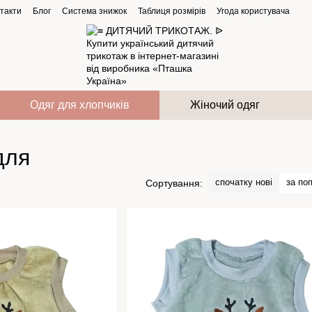
такти
Блог
Система знижок
Таблиця розмірів
Угода користувача
Одяг для хлопчиків
Жіночий одяг
для
спочатку нові
за по
Сортування: