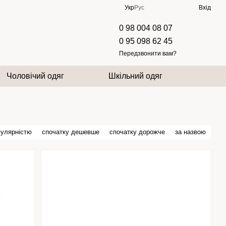
Укр
Рус
Вхід
0 98 004 08 07
0 95 098 62 45
Передзвонити вам?
Чоловічий одяг
Шкільний одяг
пулярністю
спочатку дешевше
спочатку дорожче
за назвою