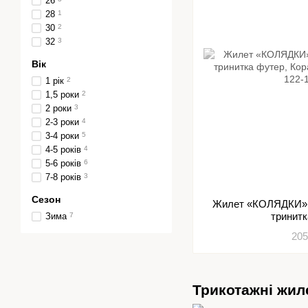
26
28
1
30
2
32
3
Вік
1 рік
2
1,5 роки
2
2 роки
3
2-3 роки
4
3-4 роки
5
4-5 років
4
5-6 років
6
7-8 років
3
Сезон
Жилет «КОЛЯДКИ» 
тринит
Зима
7
205
Трикотажні жил