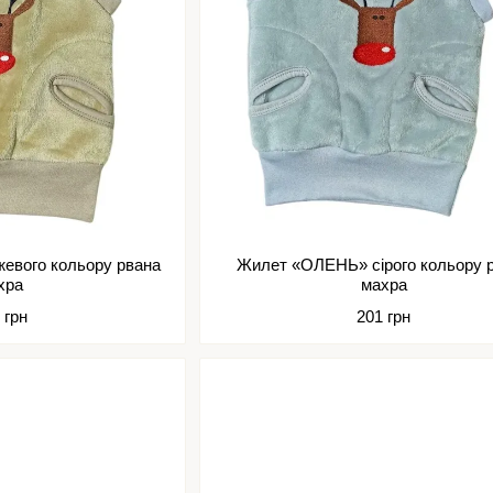
евого кольору рвана
Жилет «ОЛЕНЬ» сірого кольору 
хра
махра
 грн
201 грн