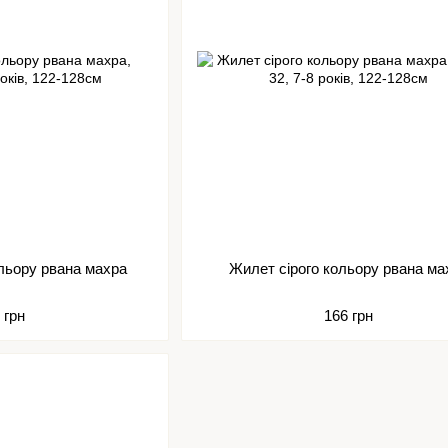
льору рвана махра
Жилет сірого кольору рвана ма
 грн
166 грн