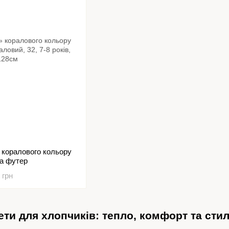
коралового кольору
ка футер
 грн
ети для хлопчиків: тепло, комфорт та сти