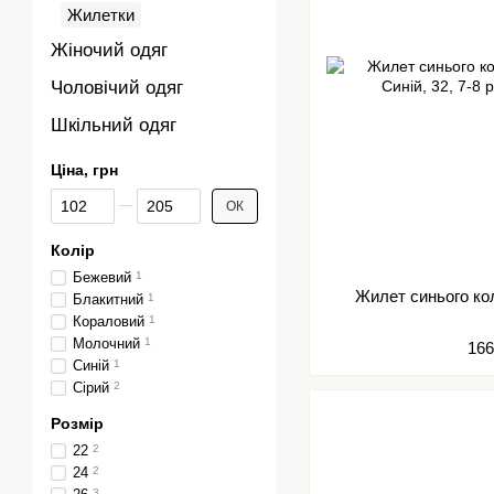
Жилетки
Жіночий одяг
Чоловічий одяг
Шкільний одяг
Ціна, грн
Від Ціна, грн
До Ціна, грн
ОК
Колір
Бежевий
1
Жилет синього ко
Блакитний
1
Кораловий
1
Молочний
1
166
Синій
1
Сірий
2
Розмір
22
2
24
2
3