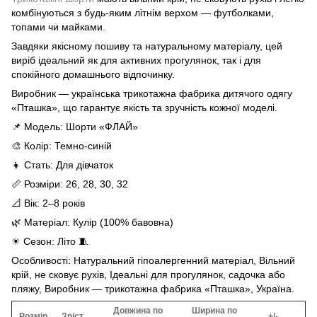
комбінуються з будь-яким літнім верхом — футболками,
топами чи майками.
Завдяки якісному пошиву та натуральному матеріалу, цей
виріб ідеальний як для активних прогулянок, так і для
спокійного домашнього відпочинку.
Виробник — українська трикотажна фабрика дитячого одягу
«Пташка», що гарантує якість та зручність кожної моделі.
📌 Модель: Шорти «ФЛАЙ»
🎨 Колір: Темно-синій
👧 Стать: Для дівчаток
📏 Розміри: 26, 28, 30, 32
📐 Вік: 2–8 років
🌿 Матеріал: Кулір (100% бавовна)
☀ Сезон: Літо 🧵
Особливості: Натуральний гіпоалергенний матеріал, Вільний
крій, не сковує рухів, Ідеальні для прогулянок, садочка або
пляжу, Виробник — трикотажна фабрика «Пташка», Україна.
Довжина по
Ширина по
Розмір
Зріст
+/-