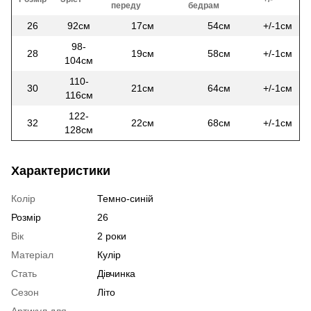
переду
бедрам
26
92см
17см
54см
+/-1см
98-
28
19см
58см
+/-1см
104см
110-
30
21см
64см
+/-1см
116см
122-
32
22см
68см
+/-1см
128см
Характеристики
Колір
Темно-синій
Розмір
26
Вік
2 роки
Матеріал
Кулір
Стать
Дівчинка
Сезон
Літо
Артикул для