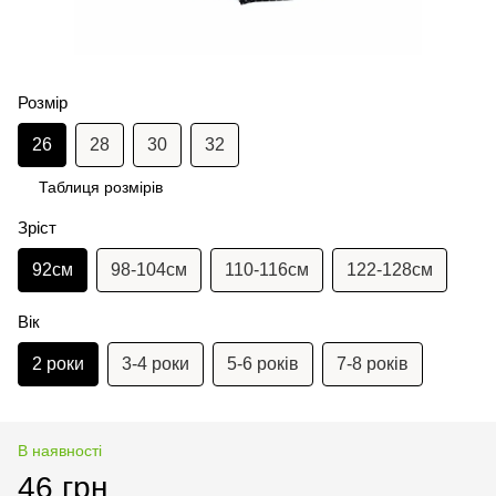
Розмір
26
28
30
32
Таблиця розмірів
Зріст
92см
98-104см
110-116см
122-128см
Вік
2 роки
3-4 роки
5-6 років
7-8 років
В наявності
46 грн