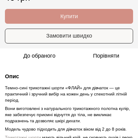
Купити
Замовити швидко
До обраного
Порівняти
Опис
Темно-сині трикотажні шорти «ФЛАЙ» для дівчаток — це
практичний і зручний вибір на кожен день у спекотний літній
період.
Вони виготовлені з натурального трикотажного полотна кулір,
яке забезпечує приємні відчуття до тіла, не викликає
подразнень та дозволяє шкірі дихати.
Модель чудово підходить для дівчаток віком від 2 до 8 років.
Трикотажні шорти
мають вільний крій, не сковують рухів і легко