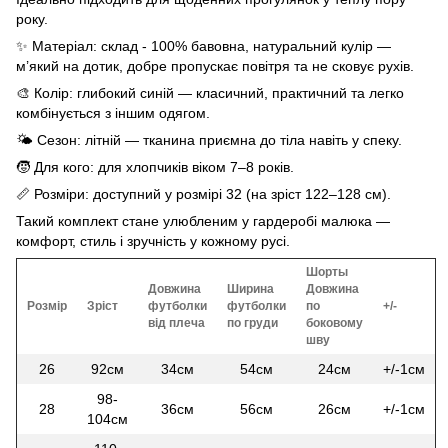
року.
✨ Матеріал: склад - 100% бавовна, натуральний кулір —
м’який на дотик, добре пропускає повітря та не сковує рухів.
🎨 Колір: глибокий синій — класичний, практичний та легко
комбінується з іншим одягом.
🌤 Сезон: літній — тканина приємна до тіла навіть у спеку.
🧒 Для кого: для хлопчиків віком 7–8 років.
📏 Розміри: доступний у розмірі 32 (на зріст 122–128 см).
Такий комплект стане улюбленим у гардеробі малюка —
комфорт, стиль і зручність у кожному русі.
Шорты
Довжина
Ширина
Довжина
Розмір
Зріст
футболки
футболки
по
+/-
від плеча
по груди
боковому
шву
26
92см
34см
54см
24см
+/-1см
98-
28
36см
56см
26см
+/-1см
104см