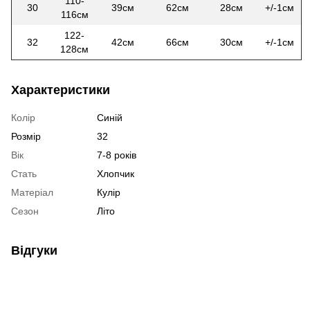
110-
30
39см
62см
28см
+/-1см
116см
122-
32
42см
66см
30см
+/-1см
128см
Характеристики
Колір
Синій
Розмір
32
Вік
7-8 років
Стать
Хлопчик
Матеріал
Кулір
Сезон
Літо
Відгуки