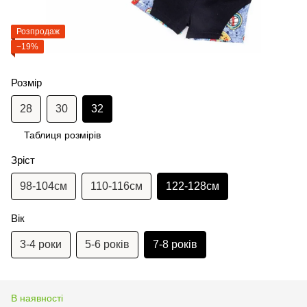
Розпродаж
−19%
Розмір
28
30
32
Таблиця розмірів
Зріст
98-104см
110-116см
122-128см
Вік
3-4 роки
5-6 років
7-8 років
В наявності