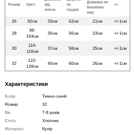
Довжина по
Розмір
Зріст
від
по
+/-
боковому
плеча
грудях
шву
26
92см
33см
52см
21см
+/-1см
98-
28
35см
56см
23см
+/-1см
104см
110-
30
37см
58см
25см
+/-1см
116см
122-
32
40см
60см
26см
+/-1см
128см
Характеристики
Колір
Темно-синій
Розмір
32
Вік
7-8 років
Стать
Хлопчик
Матеріал
Кулір