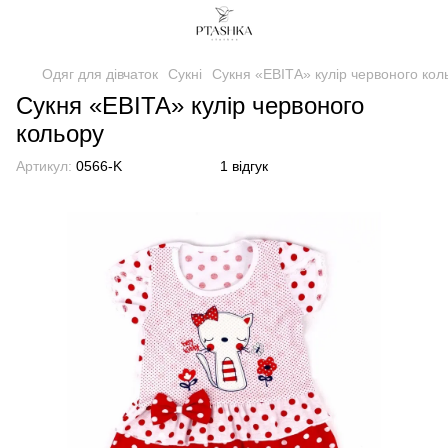
Одяг для дівчаток
Сукні
Сукня «ЕВІТА» кулір червоного кол
Сукня «ЕВІТА» кулір червоного
кольору
Артикул:
0566-K
1 відгук