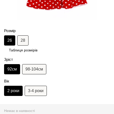
Розмір
26
28
Таблиця розмірів
Зріст
92см
98-104см
Вік
2 роки
3-4 роки
Немає в наявності