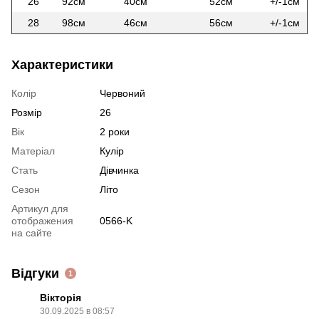
26
92см
40см
52см
+/-1см
28
98см
46см
56см
+/-1см
Характеристики
Колір
Червоний
Розмір
26
Вік
2 роки
Матеріал
Кулір
Стать
Дівчинка
Сезон
Літо
Артикул для
отображения
0566-K
на сайте
Відгуки
1
Вікторія
30.09.2025 в 08:57