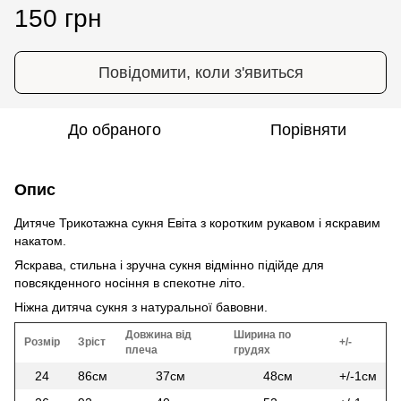
150 грн
Повідомити, коли з'явиться
До обраного
Порівняти
Опис
Дитяче Трикотажна сукня Евіта з коротким рукавом і яскравим
накатом.
Яскрава, стильна і зручна сукня відмінно підійде для
повсякденного носіння в спекотне літо.
Ніжна дитяча сукня з натуральної бавовни.
Довжина від
Ширина по
Розмір
Зріст
+/-
плеча
грудях
24
86см
37см
48см
+/-1см