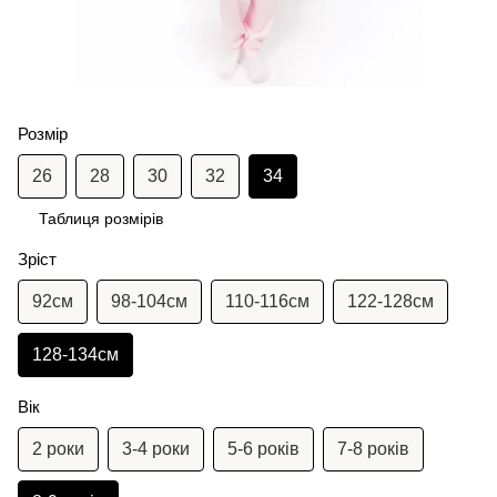
Розмір
26
28
30
32
34
Таблиця розмірів
Зріст
92см
98-104см
110-116см
122-128см
128-134см
Вік
2 роки
3-4 роки
5-6 років
7-8 років