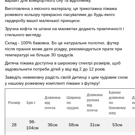
варіант для комфортного сну та відпочинку.
Виготовлена з якісного матеріалу, ця трикотажна піжама
рожевого кольору прекрасно пасуватиме до будь-якого
гардеробу вашої маленької принцеси.
Зручна кофта та штани на манжетах додають практичності і
стильного вигляду.
Склад - 100% бавовна. Бо це натуральне полотно, футер
після прання може дати усадку, рекомендується прати при
температурі не більше 30 градусів.
Дитяча піжама доступна в широкому спектрі розмірів, щоб
задовольнити потреби дітей у віці від 2 до 12 років.
Заведіть невимовну радість своїй дитинці з цим чудовим сном
у нашому рожевому комплектi пiжами з футеру!
Брюки
Довжина
Довжина
Ширина
довжина
Д
рукава
Розмір
Зріст
від
по
по
н
від
плеча
грудях
боковому
з
плеча
шву
98-
28
36см
58см
31см
53см
104см