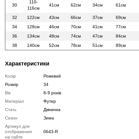
110-
30
41см
62см
34см
61см
116см
32
122см
43см
66см
37см
69см
34
128см
46см
70см
41см
77см
36
134см
48см
74см
47см
84см
38
140см
52см
78см
51см
89см
Характеристики
Колір
Рожевий
Розмір
34
Вік
8-9 років
Матеріал
Футер
Стать
Дівчинка
Сезон
Зима
Артикул для
отображения
0643-R
на сайте