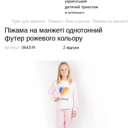
Одяг для дівчаток
Піжами і Нічні сорочки
Піжама на манжеті
Піжама на манжеті однотонний
футер рожевого кольору
Артикул:
0643-R
2 відгуки