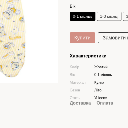
Вік
0-1 місяць
1-3 місяці
3
Купити
Замовити
Характеристики
Колір
Жовтий
Вік
0-1 місяць
Матеріал
Кулір
Сезон
Літо
Стать
Унісекс
Доставка
Оплата