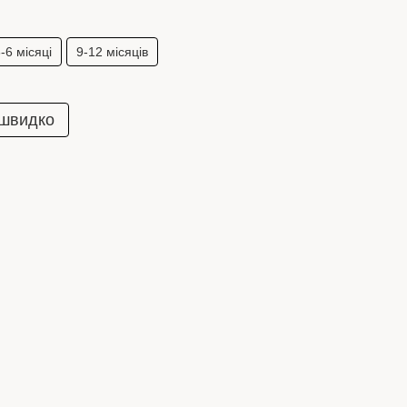
-6 місяці
9-12 місяців
 швидко