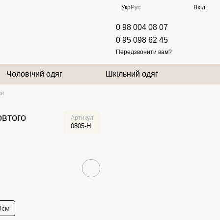
Укр
Рус
Вхід
0 98 004 08 07
0 95 098 62 45
Передзвонити вам?
Чоловічий одяг
Шкільний одяг
ки
овтого
Артикул
0805-H
0см