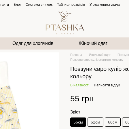
такти
Блог
Система знижок
Таблиця розмірів
Угода користувача
Одяг для хлопчиків
Жіночий одяг
Головна
Ясельний одяг
Повзун
Повзуни євро кулір жовтого кольору
Повзуни євро кулір ж
кольору
В наявності
Написати відгук
55 грн
Зріст
56см
62см
68см
8