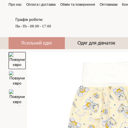
Перейти до основного контенту
Про нас
Оплата і доставка
Обмін та повернення
Оптовикам
Кон
Графік роботи:
Пн - Пт - 08:00 - 17:00
Ясельний одяг
Одяг для дівчаток