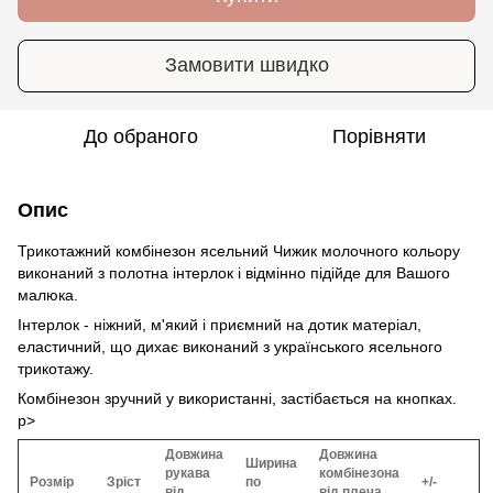
Замовити швидко
До обраного
Порівняти
Опис
Трикотажний комбінезон ясельний Чижик молочного кольору
виконаний з полотна інтерлок і відмінно підійде для Вашого
малюка.
Інтерлок - ніжний, м'який і приємний на дотик матеріал,
еластичний, що дихає виконаний з українського ясельного
трикотажу.
Комбінезон зручний у використанні, застібається на кнопках.
p>
Довжина
Довжина
Ширина
рукава
комбінезона
Розмір
Зріст
по
+/-
від
від плеча