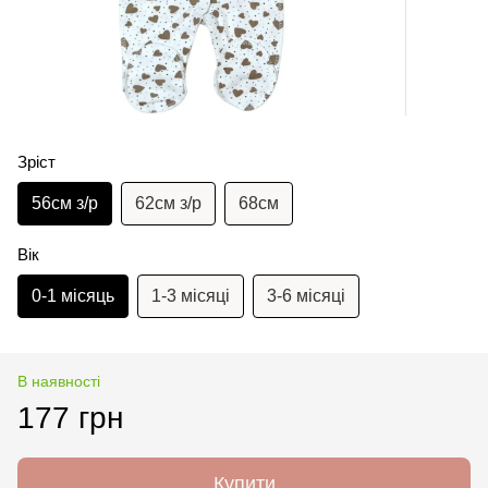
Зріст
56см з/р
62см з/р
68см
Вік
0-1 місяць
1-3 місяці
3-6 місяці
В наявності
177 грн
Купити