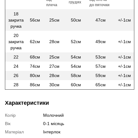
грудях
плеча
до пяточки
18
закрита
56см
25см
50см
47см
+/-1см
ручка
20
закрита
62см
28см
52см
49см
+/-1см
ручка
22
68см
25см
54см
53см
+/-1см
24
74см
27см
54см
57см
+/-1см
26
80см
28см
58см
59см
+/-1см
28
86см
30см
60см
65см
+/-1см
Характеристики
Колір
Молочний
Вік
0-1 місяць
Матеріал
Інтерлок