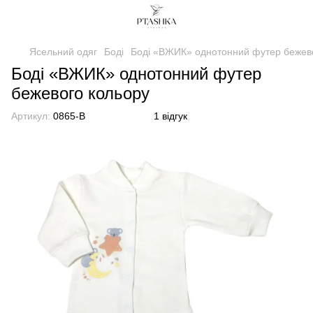
Ясельний одяг
Боді
Боді «ВЖИК» однотонний футер бежев
Боді «ВЖИК» однотонний футер
бежевого кольору
Артикул:
0865-B
1 відгук