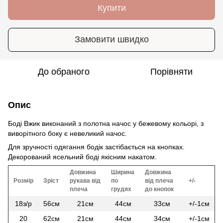
Купити
Замовити швидко
До обраного
Порівняти
Опис
Боді Вжик виконаний з полотна начос у бежевому кольорі, з
виворітного боку є невеликий начос.
Для зручності одягання бодік застібається на кнопках.
Декорований ясельний боді якісним накатом.
Довжина
Ширина
Довжина
Розмір
Зріст
рукава від
по
від плеча
+/-
плеча
грудях
до кнопок
18з/р
56см
21см
44см
33см
+/-1см
20
62см
21см
44см
34см
+/-1см