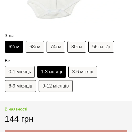
Зріст
62см
68см
74см
80см
56см з/р
Вік
0-1 місяць
1-3 місяці
3-6 місяці
6-9 місяців
9-12 місяців
В наявності
144 грн