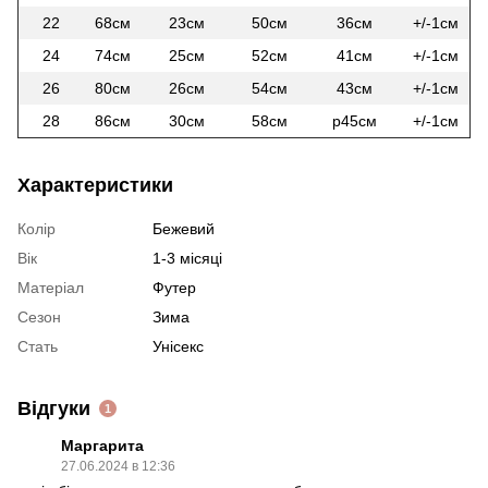
22
68см
23см
50см
36см
+/-1см
24
74см
25см
52см
41см
+/-1см
26
80см
26см
54см
43см
+/-1см
28
86см
30см
58см
р45см
+/-1см
Характеристики
Колір
Бежевий
Вік
1-3 місяці
Матеріал
Футер
Сезон
Зима
Стать
Унісекс
Відгуки
1
Маргарита
27.06.2024 в 12:36