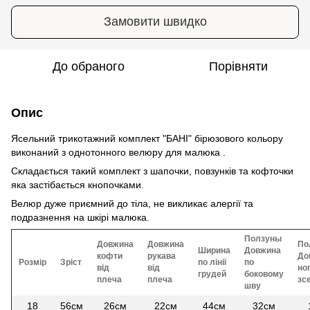
Замовити швидко
До обраного
Порівняти
Опис
Ясельний трикотажний комплект "БАНІ" бірюзового кольору
виконаний з однотонного велюру для малюка .
Складається такий комплект з шапочки, повзунків та кофточки
яка застібається кнопочками.
Велюр дуже приємний до тіла, не викликає алергії та
подразнення на шкірі малюка.
Ползуны
Довжина
Довжина
По
Ширина
Довжина
кофти
рукава
До
Розмір
Зріст
по лінії
по
від
від
но
грудей
боковому
плеча
плеча
зс
шву
18
56см
26см
22см
44см
32см