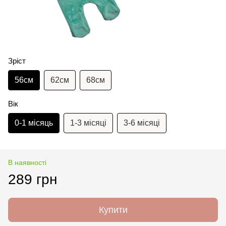
Зріст
56см
62см
68см
Вік
0-1 місяць
1-3 місяці
3-6 місяці
В наявності
289 грн
Купити