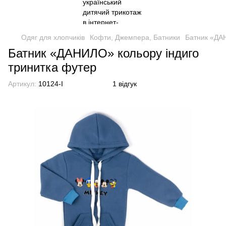
Одяг для хлопчиків
Кофти, Джемпера, Батники
Батник «ДАН
Батник «ДАНИЛО» кольору індиго
тринитка футер
Артикул:
10124-I
1 відгук