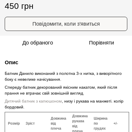
450 грн
Повідомити, коли з'явиться
До обраного
Порівняти
Опис
Батник Данило виконаний з полотна 3-х нитка, з виворітного
боку є невелике начісування.
Спереду батник декорований якісним накатом, який після
прання не втрачає свій зовнішній вигляд.
Дитячий батник з капюшоном
, низу і рукава на манжеті. колір
бордовий.
Довжина
Довжина
Ширина
рукава
Розмір
Зріст
від
по
+/-
від
плеча
грудях
плеча