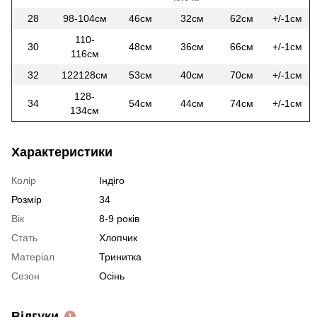
28
98-104см
46см
32см
62см
+/-1см
110-
30
48см
36см
66см
+/-1см
116см
32
122128см
53см
40см
70см
+/-1см
128-
34
54см
44см
74см
+/-1см
134см
Характеристики
Колір
Індіго
Розмір
34
Вік
8-9 років
Стать
Хлопчик
Матеріал
Тринитка
Сезон
Осінь
Відгуки
1