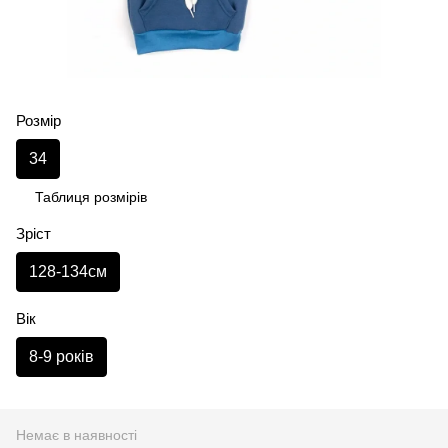
Розмір
34
Таблиця розмірів
Зріст
128-134см
Вік
8-9 років
Немає в наявності