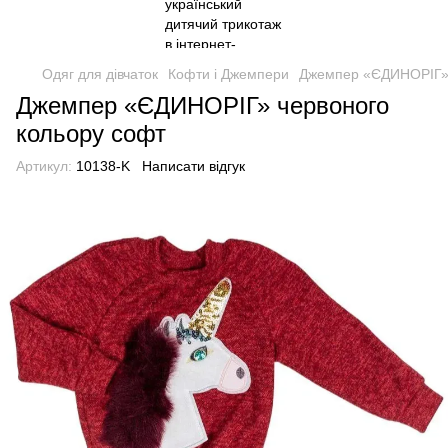
Одяг для дівчаток
Кофти і Джемпери
Джемпер «ЄДИНОРІГ» 
Джемпер «ЄДИНОРІГ» червоного
кольору софт
Артикул:
10138-K
Написати відгук