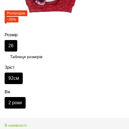
Розпродаж
−20%
Розмір
26
Таблиця розмірів
Зріст
92см
Вік
2 роки
В наявності