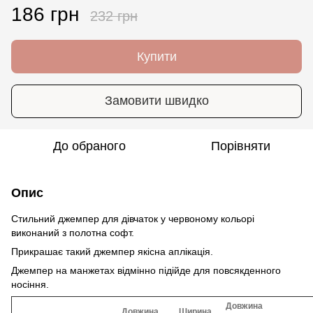
186 грн
232 грн
Купити
Замовити швидко
До обраного
Порівняти
Опис
Стильний джемпер для дівчаток у червоному кольорі
виконаний з полотна софт.
Прикрашає такий джемпер якісна аплікація.
Джемпер на манжетах відмінно підійде для повсякденного
носіння.
Довжина
Довжина
Ширина