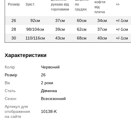
кофти
Розмір
Зріст
рукава від
по
+/-
від
горловини
грудях
плеча
26
92см
37см
60см
34см
+/-1см
28
98/104см
39см
62см
37см
+/-1см
30
110/116см
43см
68см
40см
+/-1см
Характеристики
Колір
Червоний
Розмір
26
Вік
2 роки
Стать
Дівчинка
Сезон
Всесезонний
Артикул для
отображения
10138-K
на сайте