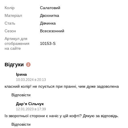
Колір
Салатовий
Матеріал
Двохнитка
Стать
Дівчинка
Сезон
Всесезонний
Артикул для
отображения
10153-S
на сайте
Відгуки
2
Ірина
10.03.2024 в 20:13
класний колір! не псується при пранні, чим дуже задоволена
Відповісти
Дар‘я Сільчук
12.01.2023 в 17:39
Із зворотньої сторони є начіс у цій кофті? Дякую за відповідь.
Відповісти