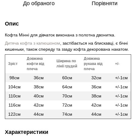
До обраного
Порівняти
Опис
Кофта Мінні для дівчаток виконана з полотна двонитка.
Дитяча кофта з капюшоном
, застібається на блискавці, є бічні
кишеньки, також спереду та ззаду кофта декорована накатом.
Довжина
Довжина
Ширина по
Зріст
кофти від
рукава від
+/-
лінії грудей
плеча
плеча
98см
36см
60см
32см
+/-1см
104см
38см
64см
36см
+/-1см
110см
40см
70см
38см
+/-1см
116см
42см
72см
42см
+/-1см
122см
44см
74см
44см
+/-1см
Характеристики