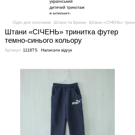
Одяг для хлопчиків
Штани та Брюки
Штани «СІЧЕНЬ» трини
Штани «СІЧЕНЬ» тринитка футер
темно-синього кольору
Артикул:
1118TS
Написати відгук