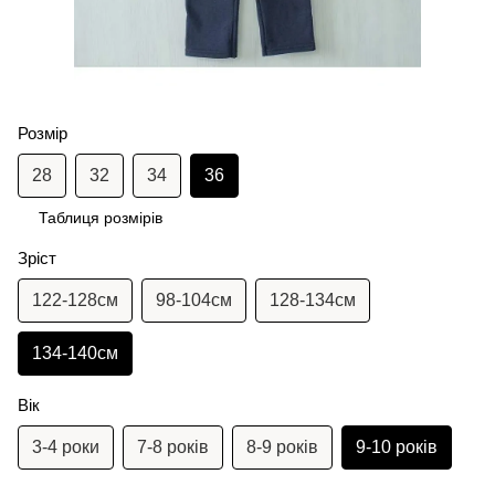
Розмір
28
32
34
36
Таблиця розмірів
Зріст
122-128см
98-104см
128-134см
134-140см
Вік
3-4 роки
7-8 років
8-9 років
9-10 років