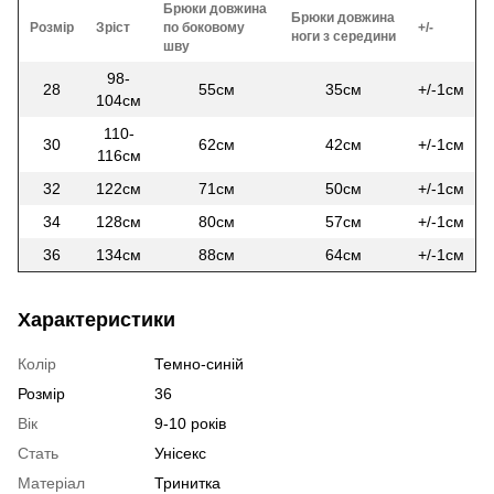
Брюки довжина
Брюки довжина
Розмір
Зріст
по боковому
+/-
ноги з середини
шву
98-
28
55см
35см
+/-1см
104см
110-
30
62см
42см
+/-1см
116см
32
122см
71см
50см
+/-1см
34
128см
80см
57см
+/-1см
36
134см
88см
64см
+/-1см
Характеристики
Колір
Темно-синій
Розмір
36
Вік
9-10 років
Стать
Унісекс
Матеріал
Тринитка