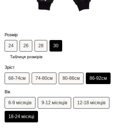
Розмір
24
26
28
30
Таблиця розмірів
Зріст
68-74см
74-80см
80-86см
86-92см
Вік
6-9 місяців
9-12 місяців
12-18 місяців
18-24 місяці