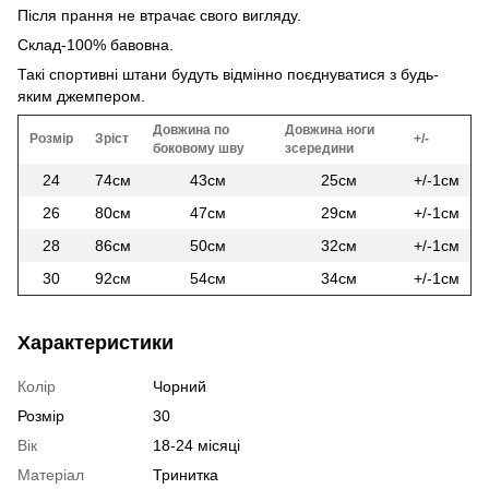
Після прання не втрачає свого вигляду.
Склад-100% бавовна.
Такі спортивні штани будуть відмінно поєднуватися з будь-
яким джемпером.
Довжина по
Довжина ноги
Розмір
Зріст
+/-
боковому шву
зсередини
24
74см
43см
25см
+/-1см
26
80см
47см
29см
+/-1см
28
86см
50см
32см
+/-1см
30
92см
54см
34см
+/-1см
Характеристики
Колір
Чорний
Розмір
30
Вік
18-24 місяці
Матеріал
Тринитка