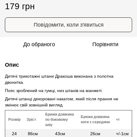
179 грн
Повідомити, коли з'явиться
До обраного
Порівняти
Опис
Дитячі трикотажні штани Дракоша виконана з полотна
двонитка.
Пояс зроблений на гумці, низ штанів на манжеті.
Дитячі штанці декоровані накатом, який після прання не
змінює свій зовнішній вигляд.
Брюки довжина
Брюки довжина
Розмір
Зріст
по боковому
+/-
ноги з середини
шву
24
86см
43см
26см
+/-1см