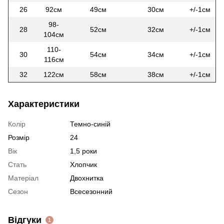
26
92см
49см
30см
+/-1см
98-
28
52см
32см
+/-1см
104см
110-
30
54см
34см
+/-1см
116см
32
122см
58см
38см
+/-1см
Характеристики
Колір
Темно-синій
Розмір
24
Вік
1,5 роки
Стать
Хлопчик
Матеріал
Двохнитка
Сезон
Всесезонний
Відгуки
1