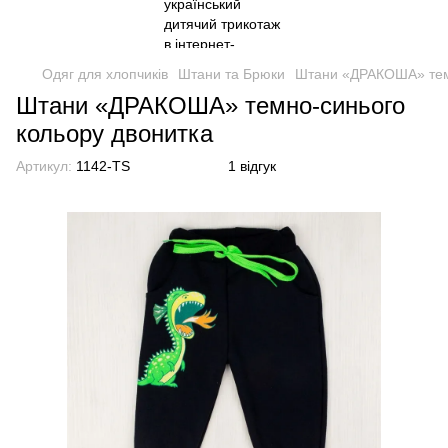
Одяг для хлопчиків
Штани та Брюки
Штани «ДРАКОША» темн
Штани «ДРАКОША» темно-синього
кольору двонитка
Артикул:
1142-TS
1 відгук