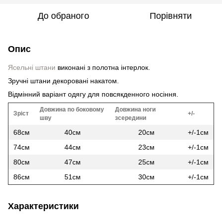
До обраного
Порівняти
Опис
Ясельні штани
виконані з полотна інтерлок.
Зручні штани декоровані накатом.
Відмінний варіант одягу для повсякденного носіння.
Довжина по боковому
Довжина ноги
Зріст
+/-
шву
зсередини
68см
40см
20см
+/-1см
74см
44см
23см
+/-1см
80см
47см
25см
+/-1см
86см
51см
30см
+/-1см
Характеристики