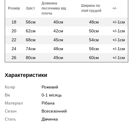
Довжина
Ширина по
Розмір
Зріст
песочника від
+/-
лінії грудей
плеча
18
56см
40см
48см
+/-1см
20
62см
42см
50см
+/-1см
22
68см
45см
54см
+/-1см
24
74см
48см
56см
+/-1см
26
80см
49см
60см
+/-1см
Характеристики
Колір
Рожевий
Вік
0-1 місяць
Матеріал
Рібана
Сезон
Всесезонний
Стать
Дівчинка