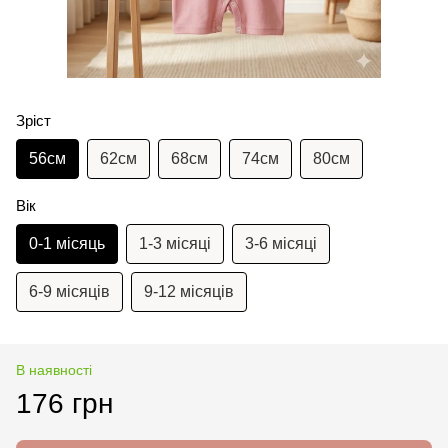
Зріст
56см
62см
68см
74см
80см
Вік
0-1 місяць
1-3 місяці
3-6 місяці
6-9 місяців
9-12 місяців
В наявності
176 грн