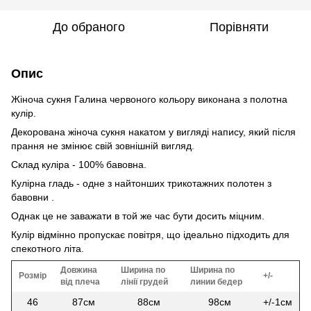
До обраного
Порівняти
Опис
Жіноча сукня Галина червоного кольору виконана з полотна
кулір.
Декорована жіноча сукня накатом у вигляді напису, який після
прання не змінює свій зовнішній вигляд.
Склад куліра - 100% бавовна.
Кулірна гладь - одне з найтонших трикотажних полотен з
бавовни .
Однак це не заважати в той же час бути досить міцним.
Кулір відмінно пропускає повітря, що ідеально підходить для
спекотного літа.
Довжина
Ширина по
Ширина по
Розмір
+/-
від плеча
лінії грудей
линии бедер
46
87см
88см
98см
+/-1см