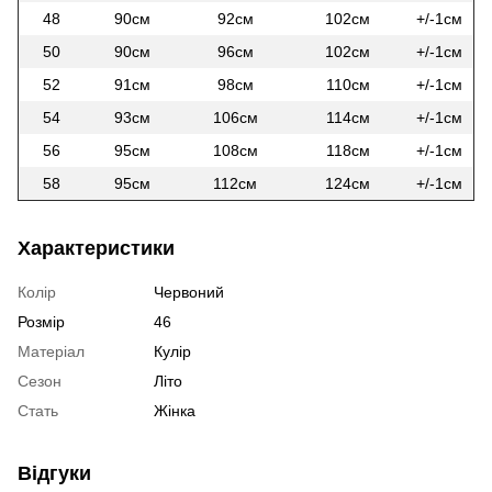
48
90см
92см
102см
+/-1см
50
90см
96см
102см
+/-1см
52
91см
98см
110см
+/-1см
54
93см
106см
114см
+/-1см
56
95см
108см
118см
+/-1см
58
95см
112см
124см
+/-1см
Характеристики
Колір
Червоний
Розмір
46
Матеріал
Кулір
Сезон
Літо
Стать
Жінка
Відгуки