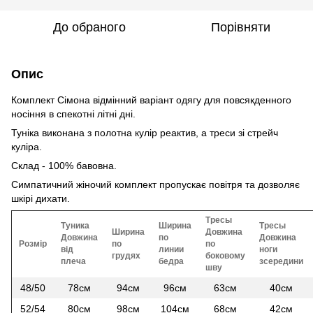
До обраного
Порівняти
Опис
Комплект Сімона відмінний варіант одягу для повсякденного
носіння в спекотні літні дні.
Туніка виконана з полотна кулір реактив, а треси зі стрейч
куліра.
Склад - 100% бавовна.
Симпатичний жіночий комплект пропускає повітря та дозволяє
шкірі дихати.
Тресы
Туника
Ширина
Тресы
Ширина
Довжина
Довжина
по
Довжина
Розмір
по
по
від
линии
ноги
грудях
боковому
плеча
бедра
зсередини
шву
48/50
78см
94см
96см
63см
40см
52/54
80см
98см
104см
68см
42см