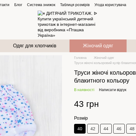
такти
Блог
Система знижок
Таблиця розмірів
Угода користувача
Одяг для хлопчиків
Жіночий одяг
Головна
Жіночий одяг
Труси жіночі кольоровий кулір блакитно
Труси жіночі кольоров
блакитного кольору
В наявності
Написати відгук
43 грн
Розмір
40
42
44
46
48