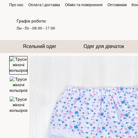
Перейти до основного контенту
Про нас
Оплата і доставка
Обмін та повернення
Оптовикам
Кон
Графік роботи:
Пн - Пт - 08:00 - 17:00
Ясельний одяг
Одяг для дівчаток