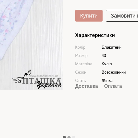
Купити
Замовити
Характеристики
Колір
Блакитний
Розмір
40
Матеріал
Кулір
Сезон
Всесезонний
Стать
Жінка
Доставка
Оплата