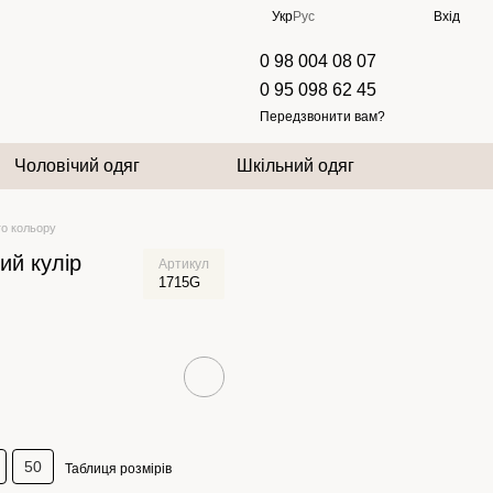
Укр
Рус
Вхід
0 98 004 08 07
0 95 098 62 45
Передзвонити вам?
Чоловічий одяг
Шкільний одяг
го кольору
ий кулір
Артикул
1715G
50
Таблиця розмірів